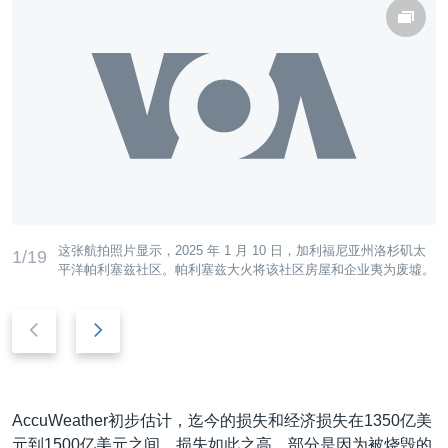
这张航拍照片显示，2025 年 1 月 10 日，加利福尼亚州洛杉矶太
1/19
平洋帕利塞兹社区。帕利塞兹大火将该社区房屋和企业夷为废墟。
后
前
退
进
AccuWeather初步估计，迄今的损失和经济损失在1350亿美
元到1500亿美元之间。损失如此之高，部分是因为被烧毁的