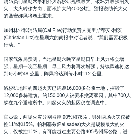
消防员们星期六争相扑灭洛杉矶规模最大、破坏力最强的火
灾，大火转移方向，面积扩大约400公顷。预报说助长大火
的圣安娜风将卷土重来。
加州林业和消防局(Cal Fire)行动负责人克里斯蒂安·利茨
(Christian Litz)在星期六的简报中对记者说，“我们需要积极
行动。”
国家气象局预测，当地星期六晚至星期日早上风力将会增
强，星期一晚至星期二早上风力将再次增强，持续风速将达
到每小时48 公里，阵风将达到每小时112 公里。
洛杉矶地区的四起火灾已烧毁16,000多公顷土地，摧毁了
12,000多栋建筑。约150,000人被要求撤离家园，其中700人
躲在九个避难所中。四起火灾的起因仍在调查中。
官员说，两场火灾分别被控 90%和76%，另外两场火灾仅被
控11%和15%。帕利塞兹(Palisades)大火是规模最大的火
灾，仅被控11%，有可能越过主要公路405号州际公路，进