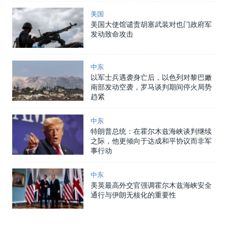
美国
美国大使馆谴责胡塞武装对也门政府军
发动致命攻击
中东
以军士兵遇袭身亡后，以色列对黎巴嫩
南部发动空袭，罗马谈判期间停火局势
趋紧
中东
特朗普总统：在霍尔木兹海峡谈判继续
之际，他更倾向于达成和平协议而非军
事行动
中东
美英最高外交官强调霍尔木兹海峡安全
通行与伊朗无核化的重要性