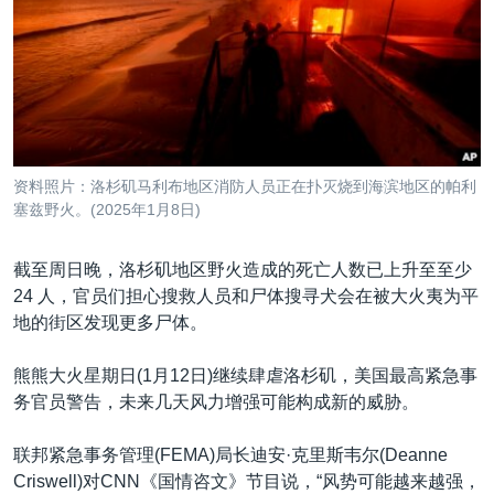
VOA视频
欧洲
科教·文娱·体健
白宫要闻
转
到
VOA今日焦点
非洲
军事
国会报道
检
中文广播
美洲
劳工
美中关系
索
全球议题
环境
美国建国250周年
关注我们
埃博拉疫情
资料照片：洛杉矶马利布地区消防人员正在扑灭烧到海滨地区的帕利
美国之音专访
塞兹野火。(2025年1月8日)
重要讲话与声明
截至周日晚，洛杉矶地区野火造成的死亡人数已上升至至少
台海两岸关系
24 人，官员们担心搜救人员和尸体搜寻犬会在被大火夷为平
其他语言网站
地的街区发现更多尸体。
南中国海争端
关注西藏
熊熊大火星期日(1月12日)继续肆虐洛杉矶，美国最高紧急事
务官员警告，未来几天风力增强可能构成新的威胁。
关注新疆
GEN Z 看美国
联邦紧急事务管理(FEMA)局长迪安·克里斯韦尔(Deanne
Criswell)对CNN《国情咨文》节目说，“风势可能越来越强，