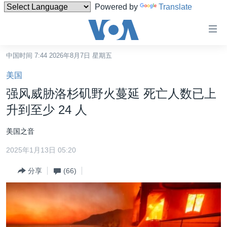
Powered by
Translate
无
障
碍
中国时间 7:44 2026年8月7日 星期五
主页
链
美国
接
美国
强风威胁洛杉矶野火蔓延 死亡人数已上
跳
中国
升到至少 24 人
转
台湾
到
美国之音
内
港澳
容
2025年1月13日 05:20
国际
跳
分享
(66)
转
分类新闻
最新国际新闻
到
美中关系
印太
经济·金融·贸易
导
航
热点专题
中东
人权·法律·宗教
跳