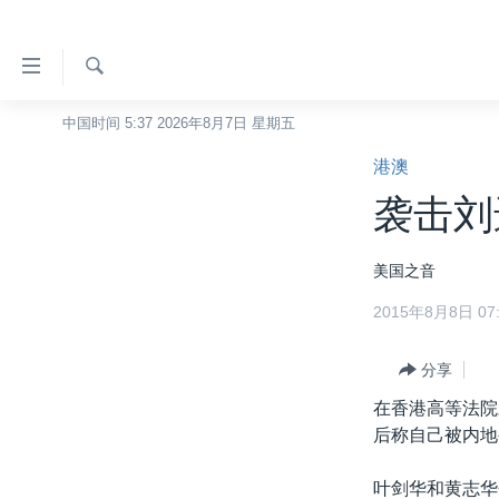
无
障
碍
检
中国时间 5:37 2026年8月7日 星期五
主页
索
链
港澳
美国
接
袭击刘
中国
跳
转
台湾
美国之音
到
港澳
内
2015年8月8日 07:
容
国际
跳
分类新闻
分享
最新国际新闻
转
到
在香港高等法院
美中关系
印太
经济·金融·贸易
导
后称自己被内地
热点专题
中东
人权·法律·宗教
航
跳
叶剑华和黄志华
VOA视频
欧洲
科教·文娱·体健
白宫要闻