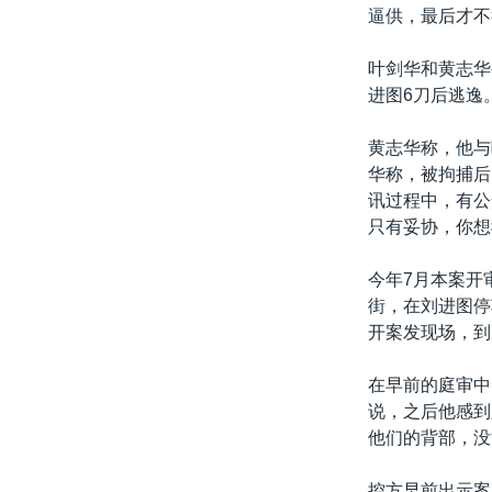
转
逼供，最后才不
VOA今日焦点
非洲
军事
国会报道
到
检
叶剑华和黄志华
中文广播
美洲
劳工
美中关系
索
进图6刀后逃逸
全球议题
环境
美国建国250周年
黄志华称，他与
埃博拉疫情
华称，被拘捕后
美国之音专访
讯过程中，有公
只有妥协，你想
重要讲话与声明
台海两岸关系
今年7月本案开
街，在刘进图停
南中国海争端
开案发现场，到
关注西藏
在早前的庭审中
关注新疆
说，之后他感到
GEN Z 看美国
他们的背部，没
控方早前出示案