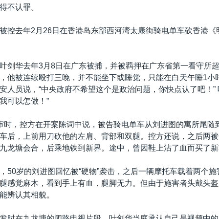
得不认罪。
被控去年2月26日在香港岛东部西河湾太康街骑电单车砍香港《
。
叶剑华去年3月8日在广东被捕，并被羁押在广东省第一看守所
，他被连续殴打三晚，并不能坐下或睡觉，只能在白天午睡1小
安人员说，“中央政府不希望这个是政治问题，你快点认了吧！” 
我可以怎做！”
审时，控方在开案陈词中说，被告骑电单车从刘进图的寓所尾随
车后，上前用刀砍他的左肩、背部和双腿。控方还说，之后两被
九龙塘会合，后乘地铁到新界。途中，曾因鞋上沾了血而买了新
，50岁的刘进图回忆被“硬物”袭击，之后一辆摩托车载着两个
腿感觉麻木，看到手上有血，腿脚无力。但由于施害者头戴头盔
能辨认其相貌。
发时在九龙塘的闭路电视片段，叶剑华当庭承认自己是视频中的