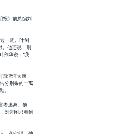
明报》前总编刘
超过一周。叶剑
时。他还说，刑
叶剑华说：“我
到西湾河太康
告分别乘的士离
鞋。
施害者逃离。他
，刘进图只看到
人，但他说，他