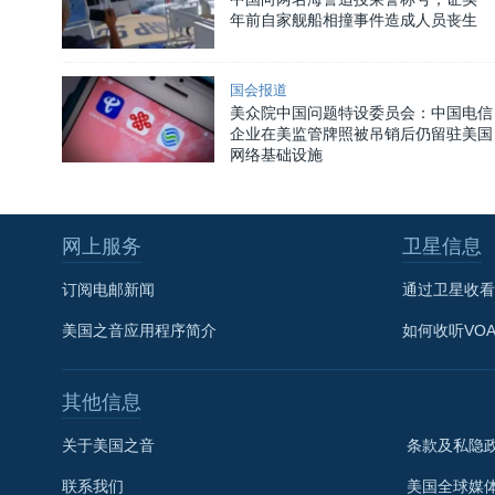
年前自家舰船相撞事件造成人员丧生
国会报道
美众院中国问题特设委员会：中国电信
企业在美监管牌照被吊销后仍留驻美国
网络基础设施
网上服务
卫星信息
订阅电邮新闻
通过卫星收看
美国之音应用程序简介
如何收听VO
其他信息
关于美国之音
条款及私隐
联系我们
美国全球媒