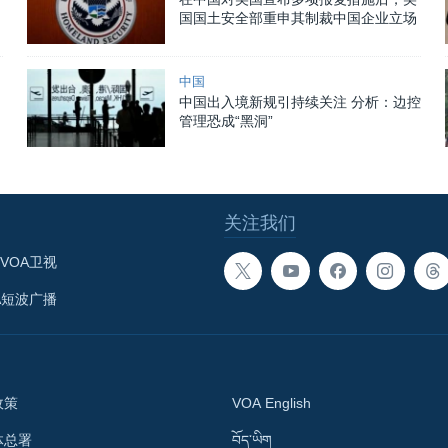
国国土安全部重申其制裁中国企业立场
中国
中国出入境新规引持续关注 分析：边控
管理恐成“黑洞”
关注我们
VOA卫视
A短波广播
政策
VOA English
体总署
བོད་ཡིག