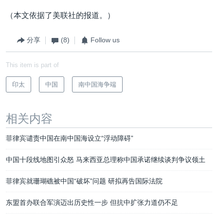
（本文依据了美联社的报道。）
分享
(8)
Follow us
This item is part of
印太
中国
南中国海争端
相关内容
菲律宾谴责中国在南中国海设立“浮动障碍”
中国十段线地图引众怒 马来西亚总理称中国承诺继续谈判争议领土
菲律宾就珊瑚礁被中国“破坏”问题 研拟再告国际法院
东盟首办联合军演迈出历史性一步 但抗中扩张力道仍不足