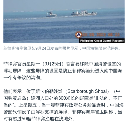
VOA视频
欧洲
科教·文娱·体健
白宫要闻
转
到
VOA今日焦点
非洲
军事
国会报道
检
中文广播
美洲
劳工
美中关系
索
全球议题
环境
美国建国250周年
关注我们
埃博拉疫情
菲律宾海岸警卫队9月24日发布的照片显示，中国海警船在浮标旁。
美国之音专访
菲律宾官员星期一（9月25日）誓言要移除中国海警设置的
重要讲话与声明
浮动屏障，这些屏障的设置是防止菲律宾渔船进入南中国海
台海两岸关系
其他语言网站
一个有争议的潟湖。
南中国海争端
他们表示，位于斯卡伯勒浅滩（Scarborough Shoal）（中
关注西藏
国称黄岩岛）潟湖入口处的300米长的屏障是“非法的、不正
当的”。上星期五，当一艘菲律宾政府公务船靠近时，中国海
关注新疆
警船只铺设了由浮标支撑的屏障。菲律宾海岸警卫队称，当
GEN Z 看美国
时有超过50艘菲律宾渔船在浅滩外。