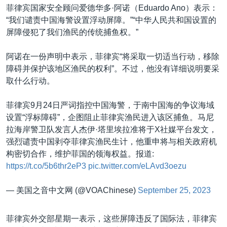
菲律宾国家安全顾问爱德华多·阿诺（Eduardo Ano）表示：
“我们谴责中国海警设置浮动屏障。”“中华人民共和国设置的
屏障侵犯了我们渔民的传统捕鱼权。”
阿诺在一份声明中表示，菲律宾“将采取一切适当行动，移除
障碍并保护该地区渔民的权利”。不过，他没有详细说明要采
取什么行动。
菲律宾9月24日严词指控中国海警，于南中国海的争议海域
设置“浮标障碍”，企图阻止菲律宾渔民进入该区捕鱼。马尼
拉海岸警卫队发言人杰伊·塔里埃拉准将于X社媒平台发文，
强烈谴责中国剥夺菲律宾渔民生计，他重申将与相关政府机
构密切合作，维护菲国的领海权益。报道:
https://t.co/5b6thr2eP3
pic.twitter.com/eLAvd3oezu
— 美国之音中文网 (@VOAChinese)
September 25, 2023
菲律宾外交部星期一表示，这些屏障违反了国际法，菲律宾