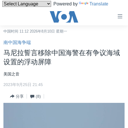
Powered by
Translate
无
障
碍
中国时间 11:12 2026年8月10日 星期一
主页
链
南中国海争端
接
美国
马尼拉誓言移除中国海警在有争议海域
跳
中国
设置的浮动屏障
转
台湾
到
美国之音
内
港澳
容
2023年9月25日 21:45
国际
跳
分享
(8)
转
分类新闻
最新国际新闻
到
美中关系
印太
经济·金融·贸易
导
航
热点专题
中东
人权·法律·宗教
跳