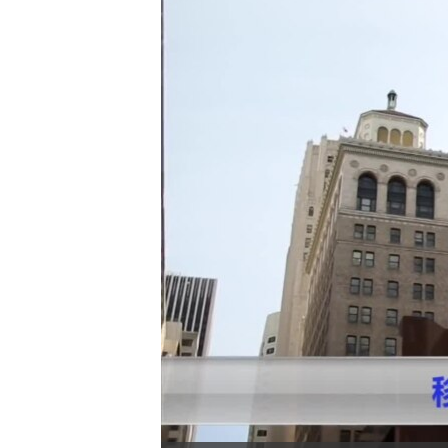
转
VOA今日焦点
非洲
军事
国会报道
到
检
中文广播
美洲
劳工
美中关系
索
全球议题
环境
美国建国250周年
埃博拉疫情
美国之音专访
重要讲话与声明
台海两岸关系
南中国海争端
关注西藏
关注新疆
GEN Z 看美国