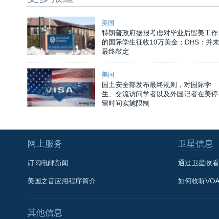
美国
特朗普政府据报考虑对毕业后留美工作
的国际学生征收10万美金；DHS：并
最终敲定
美国
国土安全部发布最终规则，对国际学
生、交流访问学者以及外国记者在美停
留时间实施限制
网上服务
卫星信息
订阅电邮新闻
通过卫星收看
美国之音应用程序简介
如何收听VO
其他信息