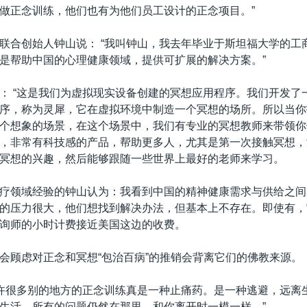
做正念训练，他们也有为他们员工设计的正念项目。”
联合创始人钟山说： “我叫钟山，我去年毕业于斯坦福大学的工
是帮助中国的心理健康领域，提供可扩展的解决方案。”
： “这是我们为虚拟现实设备创建的冥想应用程序。我们开发了
序，称为灵犀，它在虚拟环境中制造一个冥想的场所。所以当你
个想象的场景，在这个场景中，我们有专业的冥想教师来带领你
，非常有科技感的产品，帮助更多人，尤其是第一次接触冥想，
冥想的兴趣，然后能够跟随一些世界上最好的老师来学习。
疗领域经验的钟山认为：我看到中国的精神健康需求与供给之间
的压力很大，他们想找到解决办法，但基本上不存在。即使有，
询师的小时计费接近美国这边的收费。
会顾虑对正念和冥想“包治百病”的推销会背离它们的佛教来源。
也许很多别的地方的正念训练真是一种止痛药。是一种逃避，远离
生活，所有的问题仍然在那里，和你离开时一模一样。”