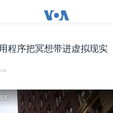
用程序把冥想带进虚拟现实
:49
现实