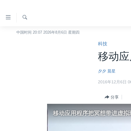
无
障
碍
检
中国时间 20:07 2026年8月6日 星期四
主页
索
链
科技
美国
接
移动应
中国
跳
转
台湾
夕夕
晨星
到
港澳
内
2016年12月6日 06
容
国际
跳
分类新闻
分享
最新国际新闻
转
到
美中关系
印太
经济·金融·贸易
移动应用程序把冥想带进虚拟
导
热点专题
中东
人权·法律·宗教
航
跳
VOA视频
欧洲
科教·文娱·体健
白宫要闻