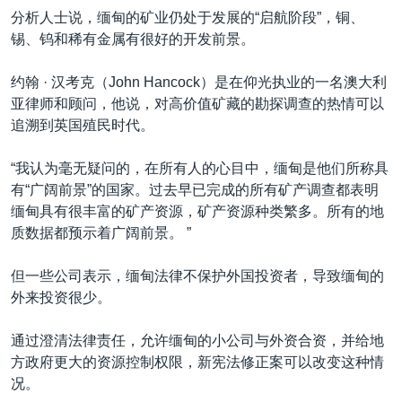
VOA视频
欧洲
科教·文娱·体健
白宫要闻
转
分析人士说，缅甸的矿业仍处于发展的“启航阶段”，铜、
到
VOA今日焦点
锡、钨和稀有金属有很好的开发前景。
非洲
军事
国会报道
检
中文广播
美洲
劳工
美中关系
索
约翰 · 汉考克（John Hancock）是在仰光执业的一名澳大利
亚律师和顾问，他说，对高价值矿藏的勘探调查的热情可以
全球议题
环境
美国建国250周年
关注我们
追溯到英国殖民时代。
埃博拉疫情
“我认为毫无疑问的，在所有人的心目中，缅甸是他们所称具
美国之音专访
有“广阔前景”的国家。过去早已完成的所有矿产调查都表明
重要讲话与声明
缅甸具有很丰富的矿产资源，矿产资源种类繁多。所有的地
质数据都预示着广阔前景。 ”
台海两岸关系
其他语言网站
南中国海争端
但一些公司表示，缅甸法律不保护外国投资者，导致缅甸的
外来投资很少。
关注西藏
关注新疆
通过澄清法律责任，允许缅甸的小公司与外资合资，并给地
方政府更大的资源控制权限，新宪法修正案可以改变这种情
GEN Z 看美国
况。