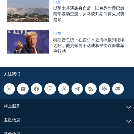
中东
以军士兵遇袭身亡后，以色列对黎巴嫩
南部发动空袭，罗马谈判期间停火局势
趋紧
中东
特朗普总统：在霍尔木兹海峡谈判继续
之际，他更倾向于达成和平协议而非军
事行动
关注我们
网上服务
卫星信息