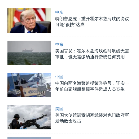
中东
特朗普总统：重开霍尔木兹海峡的协议
可能“很快”达成
中东
美国官员：霍尔木兹海峡临时航线无需
审批，也无需缴纳通行费或任何费用
中国
中国向两名海警追授荣誉称号，证实一
年前自家舰船相撞事件造成人员丧生
美国
美国大使馆谴责胡塞武装对也门政府军
发动致命攻击