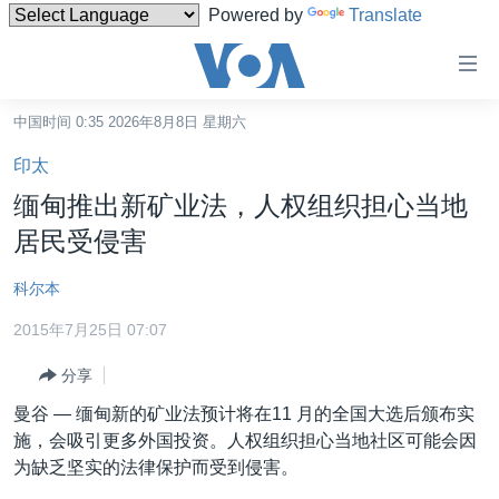
Powered by
Translate
无
障
碍
中国时间 0:35 2026年8月8日 星期六
主页
链
印太
接
美国
缅甸推出新矿业法，人权组织担心当地
跳
中国
居民受侵害
转
台湾
到
科尔本
内
港澳
容
2015年7月25日 07:07
国际
跳
分享
转
分类新闻
最新国际新闻
到
曼谷 —
缅甸新的矿业法预计将在11 月的全国大选后颁布实
美中关系
印太
经济·金融·贸易
导
施，会吸引更多外国投资。人权组织担心当地社区可能会因
航
热点专题
为缺乏坚实的法律保护而受到侵害。
中东
人权·法律·宗教
跳