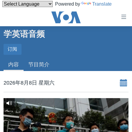
Powered by
Translate
无
障
碍
学英语音频
主页
链
接
美国
订阅
订阅
跳
中国
内容
节目简介
转
订阅
台湾
到
内
港澳
2026年8月8日 星期六
容
国际
跳
转
分类新闻
最新国际新闻
到
美中关系
印太
经济·金融·贸易
导
航
热点专题
中东
人权·法律·宗教
跳