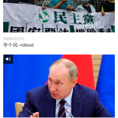
VOA视频
欧洲
科教·文娱·体健
白宫要闻
转
到
VOA今日焦点
非洲
军事
国会报道
检
中文广播
美洲
劳工
美中关系
索
全球议题
环境
美国建国250周年
关注我们
2020年8月5日
埃博拉疫情
学个词--robust
美国之音专访
重要讲话与声明
台海两岸关系
其他语言网站
南中国海争端
关注西藏
关注新疆
GEN Z 看美国