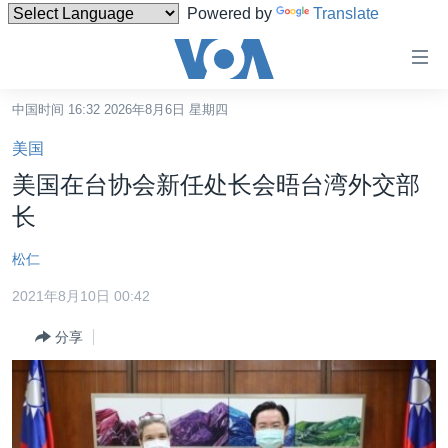
Powered by
Translate
无
障
碍
中国时间 16:32 2026年8月6日 星期四
主页
链
美国
接
美国
美国在台协会新任处长会晤台湾外交部
跳
中国
长
转
台湾
到
松仁
内
港澳
容
2021年8月10日 00:42
国际
跳
分享
转
分类新闻
最新国际新闻
到
美中关系
印太
经济·金融·贸易
导
航
热点专题
中东
人权·法律·宗教
跳