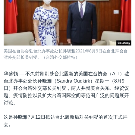
VOA视频
欧洲
科教·文娱·体健
白宫要闻
转
到
VOA今日焦点
非洲
军事
国会报道
检
中文广播
美洲
劳工
美中关系
索
全球议题
环境
美国建国250周年
关注我们
埃博拉疫情
美国在台协会驻台北办事处处长孙晓雅2021年8月9日在台北拜会台
美国之音专访
湾外交部长吴钊燮。（台湾外交部推特）
重要讲话与声明
华盛顿 —
不久前刚刚赴台北履新的美国在台协会（AIT）驻
台海两岸关系
台北办事处处长孙晓雅（Sandra Oudkirk）星期一（8月9
其他语言网站
日）拜会台湾外交部长吴钊燮，两人并就美台关系、经贸议
南中国海争端
题、疫情防控以及扩大台湾国际空间等范围广泛的问题展开
关注西藏
讨论。
关注新疆
这是孙晓雅7月12日抵达台北履新后对吴钊燮的首次正式拜
GEN Z 看美国
会。