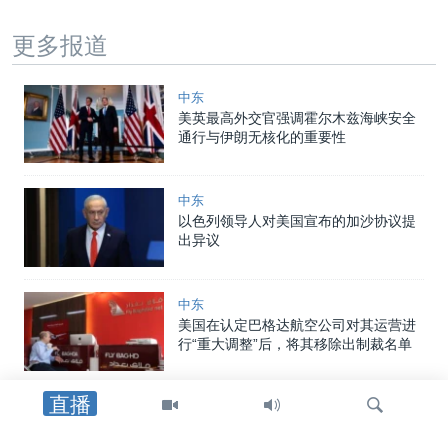
更多报道
中东
美英最高外交官强调霍尔木兹海峡安全
通行与伊朗无核化的重要性
中东
以色列领导人对美国宣布的加沙协议提
出异议
中东
美国在认定巴格达航空公司对其运营进
行“重大调整”后，将其移除出制裁名单
直播
印太
热浪席卷日本韩国，造成17人死亡