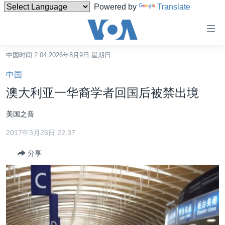
Powered by
Translate
无
障
碍
中国时间 2:04 2026年8月9日 星期日
主页
链
中国
接
美国
澳大利亚一华裔学者回国后被禁出境
跳
中国
转
美国之音
台湾
到
2017年3月26日 22:37
内
港澳
容
分享
国际
跳
转
分类新闻
最新国际新闻
到
美中关系
印太
经济·金融·贸易
导
航
热点专题
中东
人权·法律·宗教
跳