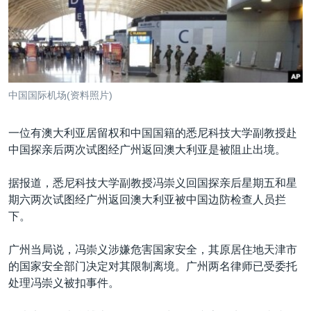
VOA视频
欧洲
科教·文娱·体健
白宫要闻
转
到
VOA今日焦点
非洲
军事
国会报道
检
中文广播
美洲
劳工
美中关系
索
全球议题
环境
美国建国250周年
关注我们
中国国际机场(资料照片)
埃博拉疫情
美国之音专访
一位有澳大利亚居留权和中国国籍的悉尼科技大学副教授赴
中国探亲后两次试图经广州返回澳大利亚是被阻止出境。
重要讲话与声明
台海两岸关系
据报道，悉尼科技大学副教授冯崇义回国探亲后星期五和星
其他语言网站
期六两次试图经广州返回澳大利亚被中国边防检查人员拦
南中国海争端
下。
关注西藏
广州当局说，冯崇义涉嫌危害国家安全，其原居住地天津市
关注新疆
的国家安全部门决定对其限制离境。广州两名律师已受委托
GEN Z 看美国
处理冯崇义被扣事件。