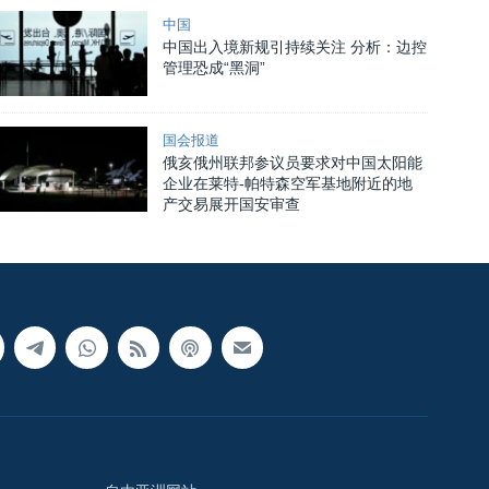
中国
中国出入境新规引持续关注 分析：边控
管理恐成“黑洞”
国会报道
俄亥俄州联邦参议员要求对中国太阳能
企业在莱特-帕特森空军基地附近的地
产交易展开国安审查