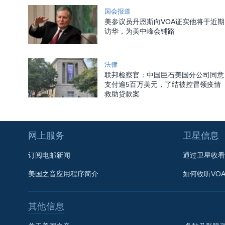
国会报道
美参议员丹恩斯向VOA证实他将于近期
访华，为美中峰会铺路
法律
联邦检察官：中国巨石美国分公司同意
支付逾5百万美元，了结被控冒领疫情
救助贷款案
网上服务
卫星信息
订阅电邮新闻
通过卫星收看
美国之音应用程序简介
如何收听VO
其他信息