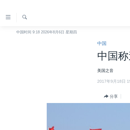
无
障
碍
检
中国时间 9:18 2026年8月6日 星期四
主页
索
链
中国
美国
接
中国称
中国
跳
转
台湾
美国之音
到
港澳
内
2017年9月18日 19
容
国际
跳
分类新闻
分享
最新国际新闻
转
到
美中关系
印太
经济·金融·贸易
导
热点专题
中东
人权·法律·宗教
航
跳
VOA视频
欧洲
科教·文娱·体健
白宫要闻