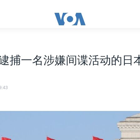
逮捕一名涉嫌间谍活动的日
:43