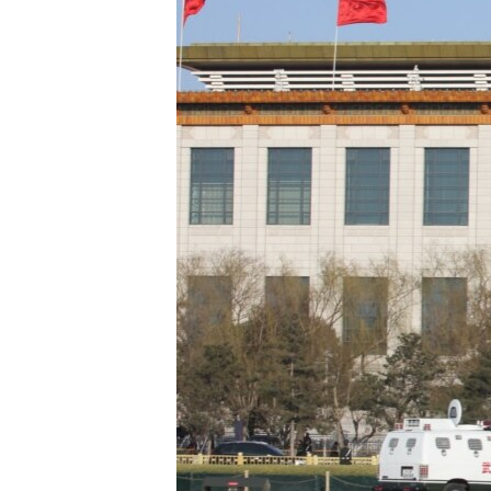
转
VOA今日焦点
非洲
军事
国会报道
到
检
中文广播
美洲
劳工
美中关系
索
全球议题
环境
美国建国250周年
埃博拉疫情
美国之音专访
重要讲话与声明
台海两岸关系
南中国海争端
关注西藏
关注新疆
GEN Z 看美国