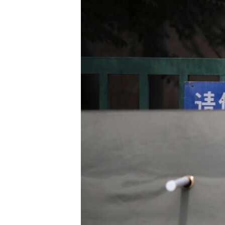
转
VOA今日焦点
非洲
军事
国会报道
到
检
中文广播
美洲
劳工
美中关系
索
全球议题
环境
美国建国250周年
埃博拉疫情
美国之音专访
重要讲话与声明
台海两岸关系
南中国海争端
关注西藏
关注新疆
GEN Z 看美国