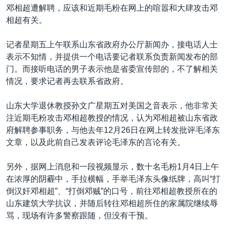
邓相超遭解聘，应该和近期毛粉在网上的喧嚣和大肆攻击邓
相超有关。
记者星期五上午联系山东省政府办公厅新闻办，接电话人士
表示不知情，并提供一个电话要记者联系负责新闻发布的部
门。而接听电话的男子表示他是省委宣传部的，不了解相关
情况，要求记者再去联系省政府。
山东大学退休教授孙文广星期五对美国之音表示，他非常关
注近期毛粉攻击邓相超教授的情况，认为邓相超被山东省政
府解聘参事职务，与他去年12月26日在网上转发批评毛泽东
文章，以及此前自己发表评论毛泽东的言论有关。
另外，据网上消息和一段视频显示，数十名毛粉1月4日上午
在浓厚的阴霾中，手拉横幅，手举毛泽东头像纸牌，高叫“打
倒汉奸邓相超”、“打倒邓贼”的口号，前往邓相超教授所在的
山东建筑大学抗议，并随后转往邓相超所住的家属院继续辱
骂，现场有许多警察跟随，但没有干预。