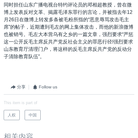
同时担任山东广播电视台特约评论员的邓相超教授，曾在微
博上发表反对文革、揭露毛泽东罪行的言论，并被指去年12
月26日在微博上转发多条被毛粉所指的“恶意辱骂攻击毛主
席”的帖子，近期遭到毛左的网上集体攻击，而他的新浪微博
也被销号。毛左大本营乌有之乡的一篇文章，强烈要求“严惩
这一公开反毛主席反共产党反社会主义的罪恶行径!强烈要求
山东教育厅清理门户，将这样的反毛主席反共产党的反动分
子清除教育队伍”。
分享
Follow us
This item is part of
人权
中国
相关内容