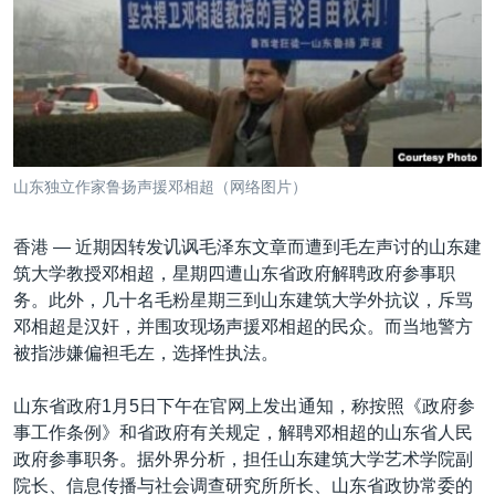
VOA视频
欧洲
科教·文娱·体健
白宫要闻
转
到
VOA今日焦点
非洲
军事
国会报道
检
中文广播
美洲
劳工
美中关系
索
全球议题
环境
美国建国250周年
关注我们
埃博拉疫情
山东独立作家鲁扬声援邓相超（网络图片）
美国之音专访
香港 —
近期因转发讥讽毛泽东文章而遭到毛左声讨的山东建
重要讲话与声明
筑大学教授邓相超，星期四遭山东省政府解聘政府参事职
台海两岸关系
其他语言网站
务。此外，几十名毛粉星期三到山东建筑大学外抗议，斥骂
邓相超是汉奸，并围攻现场声援邓相超的民众。而当地警方
南中国海争端
被指涉嫌偏袒毛左，选择性执法。
关注西藏
山东省政府1月5日下午在官网上发出通知，称按照《政府参
关注新疆
事工作条例》和省政府有关规定，解聘邓相超的山东省人民
GEN Z 看美国
政府参事职务。据外界分析，担任山东建筑大学艺术学院副
院长、信息传播与社会调查研究所所长、山东省政协常委的