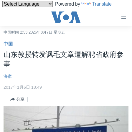
Powered by
Translate
无
障
碍
中国时间 2:53 2026年8月7日 星期五
主页
链
中国
接
美国
山东教授转发讽毛文章遭解聘省政府参
跳
中国
事
转
台湾
到
海彦
内
港澳
容
2017年1月6日 18:49
国际
跳
分享
转
分类新闻
最新国际新闻
到
美中关系
印太
经济·金融·贸易
导
航
热点专题
中东
人权·法律·宗教
跳