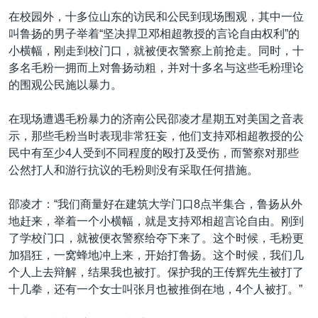
在校园外，十多位山东的访民和公民到现场围观，其中一位
叫鲁扬的男子举着“坚决捍卫邓相超教授的言论自由权利”的
小横幅，刚走到校门口，就被便衣警察上前抢走。同时，十
多名毛粉一拥而上对鲁扬动粗，并对十多名与这些毛粉理论
的围观公民施以暴力。
在现场遭遇毛粉暴力的济南公民邵凌才星期五对美国之音表
示，那些毛粉当时表现非常狂妄，他们支持邓相超教授的公
民中有至少4人受到不同程度的殴打及受伤，而警察对那些
公然打人和游行抗议的毛粉则没有采取任何措施。
邵凌才：“我们商量好在建筑大学门口8点半集合，鲁扬从外
地赶来，举着一个小横幅，就是支持邓相超言论自由。刚到
了学校门口，就被便衣警察给夺下来了。这个时候，毛粉更
加猖狂，一窝蜂地冲上来，开始打鲁扬。这个时候，我们几
个人上去辩解，结果我也被打。保护我的王传辉先生被打了
十几拳，还有一个女士叫张月也被推倒在地，4个人被打。”