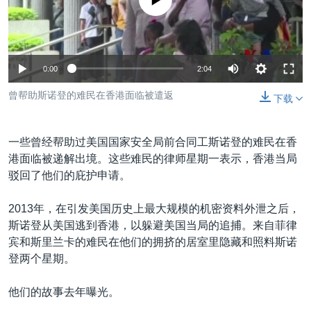
没有媒体可用资源
VOA视频
欧洲
科教·文娱·体健
白宫要闻
转
到
VOA今日焦点
非洲
军事
国会报道
检
中文广播
美洲
劳工
美中关系
索
0:00
2:04
全球议题
环境
美国建国250周年
关注我们
曾帮助斯诺登的难民在香港面临被遣返
下载
埃博拉疫情
美国之音专访
一些曾经帮助过美国国家安全局前合同工斯诺登的难民在香
重要讲话与声明
港面临被递解出境。这些难民的律师星期一表示，香港当局
驳回了他们的庇护申请。
台海两岸关系
其他语言网站
南中国海争端
2013年，在引发美国历史上最大规模的机密资料外泄之后，
斯诺登从美国逃到香港，以躲避美国当局的追捕。来自菲律
关注西藏
宾和斯里兰卡的难民在他们的拥挤的居室里隐藏和照料斯诺
关注新疆
登两个星期。
GEN Z 看美国
他们的故事去年曝光。