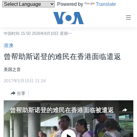
Powered by
Translate
无
障
碍
中国时间 15:50 2026年8月10日 星期一
主页
链
港澳
接
美国
曾帮助斯诺登的难民在香港面临遣返
跳
中国
转
美国之音
台湾
到
2017年5月15日 21:24
内
港澳
容
分享
国际
跳
转
分类新闻
最新国际新闻
曾帮助斯诺登的难民在香港面临被遣返
到
美中关系
印太
经济·金融·贸易
导
航
热点专题
中东
人权·法律·宗教
跳