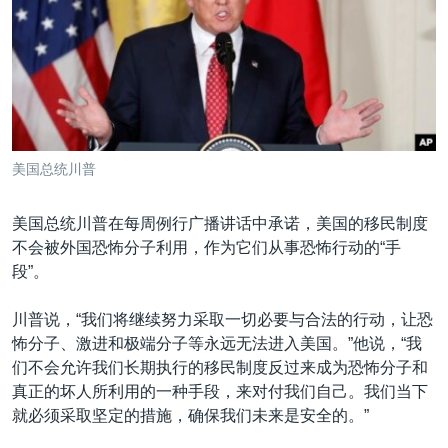
VOA视频
欧洲
科教·文娱·体健
白宫要闻
转
到
VOA今日焦点
非洲
军事
国会报道
检
中文广播
美洲
劳工
美中关系
索
全球议题
环境
美国建国250周年
关注我们
埃博拉疫情
美国总统川普
美国之音专访
美国总统川普在每周例行广播讲话中承诺，美国的移民制度
重要讲话与声明
不会被外国恐怖分子利用，作为它们从事恐怖行动的“手
台海两岸关系
其他语言网站
段”。
南中国海争端
川普说，“我们将继续努力采取一切必要与合法的行动，让恐
关注西藏
怖分子、激进和极端分子等永远无法进入美国。”他说，“我
们不会允许我们长期执行的移民制度反过来成为恐怖分子和
关注新疆
真正的坏人所利用的一种手段，来对付我们自己。我们当下
GEN Z 看美国
就必须采取坚定的措施，确保我们未来是安全的。”