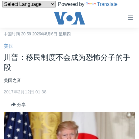
Powered by
Translate
无
障
碍
中国时间 20:59 2026年8月6日 星期四
主页
链
美国
接
美国
川普：移民制度不会成为恐怖分子的手
跳
中国
段
转
台湾
到
美国之音
内
港澳
容
2017年2月12日 01:38
国际
跳
分享
转
分类新闻
最新国际新闻
到
美中关系
印太
经济·金融·贸易
导
航
热点专题
中东
人权·法律·宗教
跳