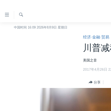
无
障
碍
检
中国时间 16:09 2026年8月9日 星期日
主页
索
链
经济·金融·贸易
美国
接
川普减
中国
跳
转
台湾
美国之音
到
港澳
内
2017年4月26日 22
容
国际
跳
分类新闻
分享
最新国际新闻
转
到
美中关系
印太
经济·金融·贸易
导
热点专题
中东
人权·法律·宗教
航
跳
VOA视频
欧洲
科教·文娱·体健
白宫要闻