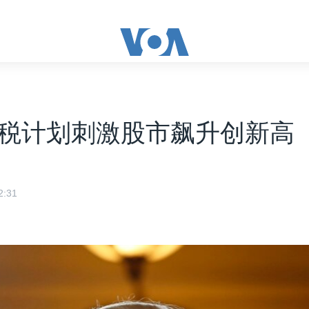
税计划刺激股市飙升创新高
:31