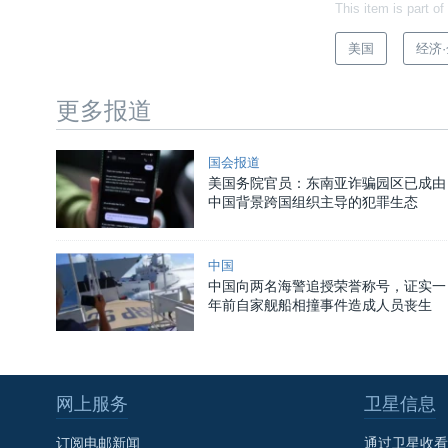
This item is part of
美国
经济
更多报道
国会报道
美国务院官员：东南亚诈骗园区已成由
中国背景跨国组织主导的犯罪生态
中国
中国向两名海警追授荣誉称号，证实一
年前自家舰船相撞事件造成人员丧生
网上服务
卫星信息
订阅电邮新闻
通过卫星收看