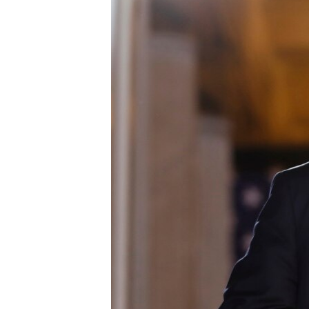
转
VOA今日焦点
非洲
军事
国会报道
到
检
中文广播
美洲
劳工
美中关系
索
全球议题
环境
美国建国250周年
埃博拉疫情
美国之音专访
重要讲话与声明
台海两岸关系
南中国海争端
关注西藏
关注新疆
GEN Z 看美国