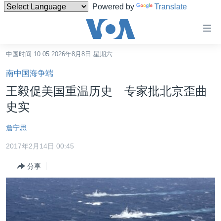
Powered by
Translate
无
障
碍
中国时间 10:05 2026年8月8日 星期六
主页
链
南中国海争端
接
美国
王毅促美国重温历史 专家批北京歪曲
跳
中国
史实
转
台湾
到
詹宁思
内
港澳
容
2017年2月14日 00:45
国际
跳
分享
转
分类新闻
最新国际新闻
到
美中关系
印太
经济·金融·贸易
导
航
热点专题
中东
人权·法律·宗教
跳