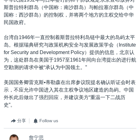
斯普拉特利群岛（中国称：南沙群岛）与帕拉塞尔群岛（中
国称：西沙群岛）的控制权，并将两个地方的主权交给中华
民国政府。
台湾自1946年一直控制着斯普拉特利岛链中最大的岛屿太平
岛。根据瑞典研究与政策机构安全与发展政策学会（Institute
for Security and Development Policy）提供的信息，北京认
为，这处群岛在美国于1957至1961年间向台湾提出的进行航
空勘测的请求中被“承认为中国领土。”
美国国务卿雷克斯•蒂勒森在出席参议院提名确认听证会时表
示，不应允许中国进入其在主权争议地区建造的岛屿。中国
外长此后做出了强烈回应，并建议美方“重温一下二战历
史”。
分享
Follow us
詹宁思