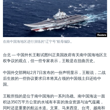
VOA视频
欧洲
科教·文娱·体健
白宫要闻
转
到
VOA今日焦点
非洲
军事
国会报道
检
中文广播
美洲
劳工
美中关系
索
全球议题
环境
美国建国250周年
关注我们
埃博拉疫情
在南中国海地区进行演练的“辽宁号”航母编队。
美国之音专访
台北 —
中国外长王毅试图纠正美国政府有关南中国海地区主
重要讲话与声明
权争议的观点，但一些专家表示，王毅是在扭曲历史。
台海两岸关系
其他语言网站
中国外交部网站2月7日发布的一份声明显示，王毅说，二战
南中国海争端
后生效的一些协议要求日本将其占领的中国领土归还给中
关注西藏
国。
关注新疆
王毅所指的是位于南中国海的一系列岛礁。南中国海这一面
GEN Z 看美国
积达350万平方公里的水域有丰富的渔业资源与油气蕴藏，
同时还是重要的航运水道。文莱、马来西亚、台湾、越南和