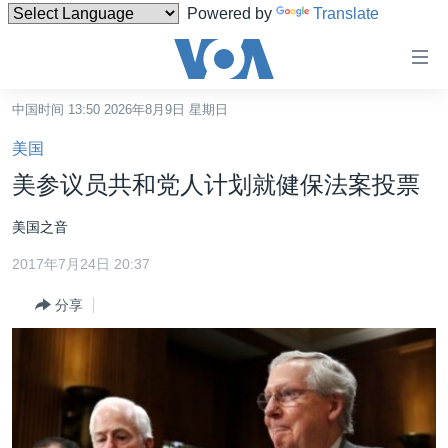
Powered by
Translate
无
障
碍
中国时间 13:50 2026年8月9日 星期日
主页
链
美国
接
美国
美参议员共和党人计划就健保法案投票
跳
中国
转
美国之音
台湾
到
2017年7月24日 20:37
内
港澳
容
分享
国际
跳
转
分类新闻
最新国际新闻
到
美中关系
印太
经济·金融·贸易
导
航
热点专题
中东
人权·法律·宗教
跳