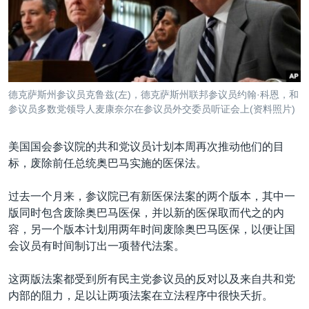
VOA视频
欧洲
科教·文娱·体健
白宫要闻
转
到
VOA今日焦点
非洲
军事
国会报道
检
中文广播
美洲
劳工
美中关系
索
全球议题
环境
美国建国250周年
关注我们
德克萨斯州参议员克鲁兹(左)，德克萨斯州联邦参议员约翰·科恩，和
埃博拉疫情
参议员多数党领导人麦康奈尔在参议员外交委员听证会上(资料照片)
美国之音专访
美国国会参议院的共和党议员计划本周再次推动他们的目
重要讲话与声明
标，废除前任总统奥巴马实施的医保法。
台海两岸关系
其他语言网站
过去一个月来，参议院已有新医保法案的两个版本，其中一
南中国海争端
版同时包含废除奥巴马医保，并以新的医保取而代之的内
关注西藏
容，另一个版本计划用两年时间废除奥巴马医保，以便让国
会议员有时间制订出一项替代法案。
关注新疆
GEN Z 看美国
这两版法案都受到所有民主党参议员的反对以及来自共和党
内部的阻力，足以让两项法案在立法程序中很快夭折。