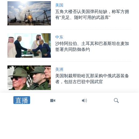
美国
五角大楼否认美国弹药短缺，称军方拥
有“充足、随时可用的武器库”
中东
沙特阿拉伯、土耳其和巴基斯坦在麦加
签署共同防御条约
美洲
美国制裁帮助哈瓦那采购中俄武器装备
者，包括古巴驻中国武官
直播
中东
特朗普总统：重开霍尔木兹海峡的协议
可能“很快”达成
检
中东