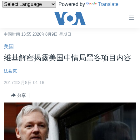
Powered by
Translate
无
障
碍
中国时间 13:55 2026年8月9日 星期日
主页
链
美国
接
美国
维基解密揭露美国中情局黑客项目内容
跳
中国
转
法兹克
台湾
到
2017年3月8日 01:16
内
港澳
容
分享
国际
跳
转
分类新闻
最新国际新闻
到
美中关系
印太
经济·金融·贸易
导
航
热点专题
中东
人权·法律·宗教
跳