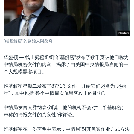
VOA视频
欧洲
科教·文娱·体健
白宫要闻
转
到
VOA今日焦点
非洲
军事
国会报道
检
中文广播
美洲
劳工
美中关系
索
全球议题
环境
美国建国250周年
关注我们
“维基解密”的创始人阿桑奇
埃博拉疫情
美国之音专访
华盛顿 —
线上揭秘组织“维基解密”发布了数千页被他们称为
中情局机密文件的内容，揭露了由美国中央情报局雇佣的一
重要讲话与声明
个大规模黑客项目。
台海两岸关系
其他语言网站
维基解密星期二发布了8771份文件，并给它们起名为“起始
南中国海争端
年”，其中包括“整个中情局实施黑客攻击的能力”。
关注西藏
中情局发言人乔纳森·刘说，他的机构不会对“（维基解密）
关注新疆
声称的情报文件的真实性”作评论。
GEN Z 看美国
维基解密在一份声明中表示，中情局“对其黑客作业方式方法