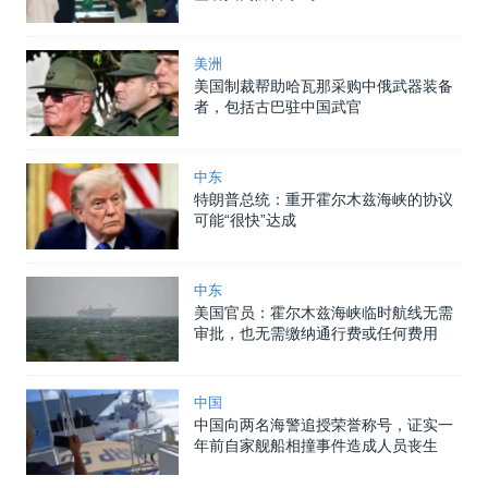
美洲
美国制裁帮助哈瓦那采购中俄武器装备
者，包括古巴驻中国武官
中东
特朗普总统：重开霍尔木兹海峡的协议
可能“很快”达成
中东
美国官员：霍尔木兹海峡临时航线无需
审批，也无需缴纳通行费或任何费用
中国
中国向两名海警追授荣誉称号，证实一
年前自家舰船相撞事件造成人员丧生