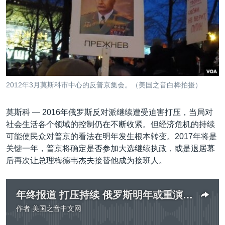
VOA视频
欧洲
科教·文娱·体健
白宫要闻
转
到
VOA今日焦点
非洲
军事
国会报道
检
中文广播
美洲
劳工
美中关系
索
全球议题
环境
美国建国250周年
关注我们
埃博拉疫情
2012年3月莫斯科市中心的反普京集会。（美国之音白桦拍摄）
美国之音专访
莫斯科 —
2016年俄罗斯反对派继续遭受迫害打压，当局对
重要讲话与声明
社会生活各个领域的控制仍在不断收紧。但经济危机的持续
台海两岸关系
其他语言网站
可能使民众对普京的看法在明年发生根本转变。2017年将是
关键一年，普京将确定是否参加大选继续执政，或是退居幕
南中国海争端
后再次让总理梅德韦杰夫接替他成为接班人。
关注西藏
关注新疆
年终报道 打压持续 俄罗斯明年或重演“梅普二人转”
GEN Z 看美国
作者
美国之音中文网
没有媒体可用资源