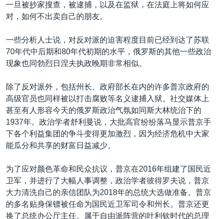
一旦被抄家搜查，被逮捕，以及在监狱，在法庭上将如何应
对，如何不出卖自己的朋友。
一些分析人士说，对反对派的迫害程度目前已经到达了苏联
70年代中后期和80年代初期的水平，俄罗斯的其他一些政治
现象也同勃烈日涅夫执政晚期非常相似。
除了反对派外，包括州长、政府部长在内的许多普京政府的
高级官员也同样被以打击腐败等名义逮捕入狱。社交媒体上
甚至有人形容今天的俄罗斯政治气氛如同斯大林统治下的
1937年。政治学者舒利曼说，大批高官纷纷落马显示普京手
下各个利益集团的争斗变得更加激烈，因为经济危机中大家
能瓜分和共享的财富日益减少。
为了应对颜色革命和民众抗议，普京在2016年组建了国民近
卫军，并进行了大幅人事调整，政治学者彼得罗夫说，普京
大力清洗自己的亲信团队为2018年的总统大选做准备。普京
的多名贴身保镖被任命为国民近卫军司令和州长。普京还更
换了总统办公厅主任。属于自由派阵营的叶利钦时代的总理