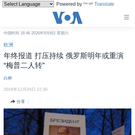
Powered by
Translate
无
障
碍
中国时间 18:46 2026年8月8日 星期六
主页
链
欧洲
接
美国
年终报道 打压持续 俄罗斯明年或重演
跳
中国
“梅普二人转”
转
台湾
到
白桦
内
港澳
容
2016年12月24日 22:36
国际
跳
分享
转
分类新闻
最新国际新闻
到
美中关系
印太
经济·金融·贸易
导
航
热点专题
中东
人权·法律·宗教
跳