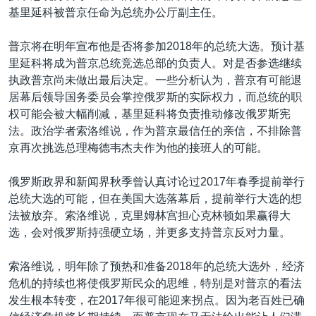
基里延科被普京任命为总统办公厅副主任。
普京将在明年宣布他是否将参加2018年的总统大选。预计基
里延科将成为普京总统竞选总部的负责人。对是否参选继续
执政普京尚未做出最后决定。一些分析认为，普京有可能退
居幕后领导国务委员会掌控俄罗斯的实际权力，而总统的职
权可能会被大幅削减，基里延科将负责推动修改俄罗斯宪
法。政治学者索洛维说，作为普京最信任的亲信，不排除普
京再次挑选总理梅德韦杰夫作为他的接班人的可能。
俄罗斯政界和新闻界秋季曾认真讨论过2017年春季提前举行
总统大选的可能，但在美国大选落幕后，提前举行大选的想
法被放弃。索洛维说，克里姆林宫担心克林顿如果赢得大
选，会对俄罗斯持强硬立场，并更多支持普京反对力量。
索洛维说，明年除了预热和准备2018年的总统大选外，经济
危机的持续也将使俄罗斯民众的思维，特别是对普京的看法
发生根本转变，在2017年很可能迎来拐点。因为老百姓已确