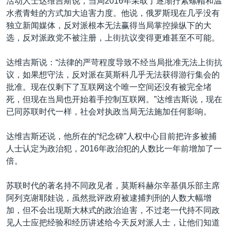
活动人士达维吉斯说，当局2016年采取了逐渐拧紧螺帽和温
水煮青蛙的方式加大迫害力度。他说，俄罗斯现在几乎没有
独立新闻媒体，反对派根本无法赢得当局掌控操纵下的大
选，反对派政党不被注册，上街抗议变得更难甚至不可能。
达维吉斯说：“法律的严苛程度导致不经当局批准无法上街抗
议，如果想守法，反对派在莫斯科几乎无法获得游行集会的
批准。现在仅剩下了互联网这个唯一空间还没有被完全堵
死，但现在当局也开始着手控制互联网。”达维吉斯说，现在
已同苏联时代一样，社会对执政当局无法施加任何影响。
达维吉斯还说，他所在的“纪念碑”人权中心目前把许多被捕
人士认定为政治犯，2016年政治犯的人数比一年前增加了一
倍。
苏联时代的著名持不同政见者，莫斯科赫尔辛基俱乐部主席
阿列克谢耶娃说，虽然批评政府被逮捕判刑的人数大幅增
加，但不会出现斯大林式的政治迫害，不过老一代持不同政
见人士应把经验和经历讲述给今天反对派人士，让他们知道