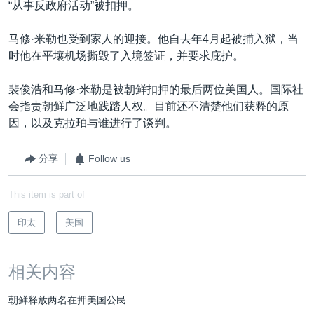
“从事反政府活动”被扣押。
马修·米勒也受到家人的迎接。他自去年4月起被捕入狱，当
时他在平壤机场撕毁了入境签证，并要求庇护。
裴俊浩和马修·米勒是被朝鲜扣押的最后两位美国人。国际社
会指责朝鲜广泛地践踏人权。目前还不清楚他们获释的原
因，以及克拉珀与谁进行了谈判。
分享
Follow us
This item is part of
印太
美国
相关内容
朝鲜释放两名在押美国公民