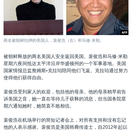
VOA视频
欧洲
科教·文娱·体健
白宫要闻
转
到
VOA今日焦点
非洲
军事
国会报道
检
中文广播
美洲
劳工
美中关系
索
全球议题
环境
美国建国250周年
关注我们
两名被朝鲜扣押的美国人，裴俊浩（右）和马修·米勒。
埃博拉疫情
美国之音专访
被朝鲜释放的两名美国人安全返回美国。裴俊浩和马修·米勒
星期六夜间抵达太平洋沿岸华盛顿州的一个军事基地。美国
重要讲话与声明
国家情报总监詹姆斯•克拉珀陪同他们飞返。克拉珀通过努力
台海两岸关系
使得他们获得自由。
其他语言网站
南中国海争端
裴俊浩受到家人的欢迎，包括他的母亲。他的母亲稍早前告
关注西藏
诉美国之音，她一直在等待儿子获释的消息，但当国务院星
期六通知她时，她简直不敢相信。
关注新疆
GEN Z 看美国
裴俊浩在机场举行的简短记者会上，对所有支持和没有忘记
他的人表示感谢。裴俊浩是美国韩裔传道士，自2012年起以