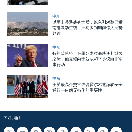
中东
以军士兵遇袭身亡后，以色列对黎巴嫩
南部发动空袭，罗马谈判期间停火局势
趋紧
中东
特朗普总统：在霍尔木兹海峡谈判继续
之际，他更倾向于达成和平协议而非军
事行动
中东
美英最高外交官强调霍尔木兹海峡安全
通行与伊朗无核化的重要性
关注我们