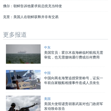
佛尔：朝鲜告诉他要求前总统充当特使
克里：美国人在朝鲜获释并非有交易
更多报道
中东
美国官员：霍尔木兹海峡临时航线无需
审批，也无需缴纳通行费或任何费用
中国
中国向两名海警追授荣誉称号，证实一
年前自家舰船相撞事件造成人员丧生
美国
美国大使馆谴责胡塞武装对也门政府军
发动致命攻击