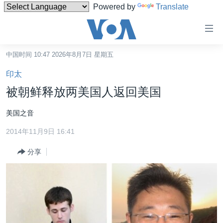
Powered by
Translate
无
障
碍
中国时间 10:47 2026年8月7日 星期五
主页
链
印太
接
美国
被朝鲜释放两美国人返回美国
跳
中国
转
美国之音
台湾
到
2014年11月9日 16:41
内
港澳
容
分享
国际
跳
转
分类新闻
最新国际新闻
到
美中关系
印太
经济·金融·贸易
导
航
热点专题
中东
人权·法律·宗教
跳