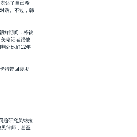
，表达了自己希
对话。不过，韩
问朝鲜期间，将被
名美籍记者跟他
判处她们12年
卡特带回裴埈
鲜问题研究员纳拉
他见律师，甚至