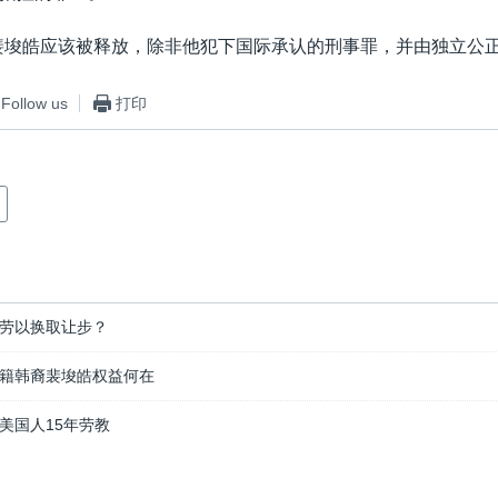
裴埈皓应该被释放，除非他犯下国际承认的刑事罪，并由独立公正
Follow us
打印
劳以换取让步？
籍韩裔裴埈皓权益何在
美国人15年劳教