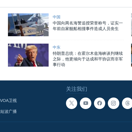
中国
中国向两名海警追授荣誉称号，证实一
年前自家舰船相撞事件造成人员丧生
中东
特朗普总统：在霍尔木兹海峡谈判继续
之际，他更倾向于达成和平协议而非军
事行动
关注我们
VOA卫视
A短波广播