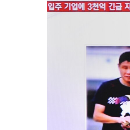
转
VOA今日焦点
非洲
军事
国会报道
到
检
中文广播
美洲
劳工
美中关系
索
全球议题
环境
美国建国250周年
埃博拉疫情
美国之音专访
重要讲话与声明
台海两岸关系
南中国海争端
关注西藏
关注新疆
GEN Z 看美国