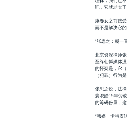
理你，我们也不
吧，它就老实了
康春女之前接受
而不是解决它的
*张思之：朝一
北京资深律师张
至终朝鲜媒体没
的怀疑是，它（
（犯罪）行为是
张思之说，法律
裴埈皓15年劳
的筹码份量，这
*韩媒：卡特表访