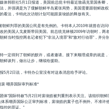
媒体韩联社5月1日报道，美国前总统卡特最近致函克里国务卿
法，并强调是为了缓解朝鲜半岛紧张局势，美国需要跟朝鲜政权
的看法，卡特此次访朝计划可能跟裴埈皓的释放有关。
”被朝鲜判罪的美国公民是有先例的。卡特本人2010年就曾在访
改的美国人戈麦斯带回美国。前总统克林顿2009年访朝时，两
朝鲜当时指控两名记者犯下“非法入境罪”和“敌对行动罪”，并分别
特一定得到了朝鲜的默许，或者邀请。接下来顺理成章的就是，
朝鲜谈判，做出让步，继续给援助。
报5月2日说，卡特办公室没有对这条消息给予评论。
判裴 嘲弄国际审判标准*
团体“国际特赦”5月2日对裴埈皓被判重刑表示关注。该组织朝
法体系嘲弄国际公正审判标准，裴埈皓的案子也不例外。不准许
指控的罪证。”