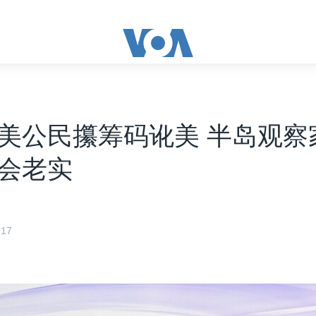
美公民攥筹码讹美 半岛观察
会老实
17