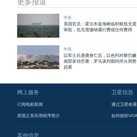
更多报道
中东
美国官员：霍尔木兹海峡临时航线无需
审批，也无需缴纳通行费或任何费用
中东
以军士兵遇袭身亡后，以色列对黎巴嫩
南部发动空袭，罗马谈判期间停火局势
趋紧
网上服务
卫星信息
订阅电邮新闻
通过卫星收看
美国之音应用程序简介
如何收听VO
其他信息