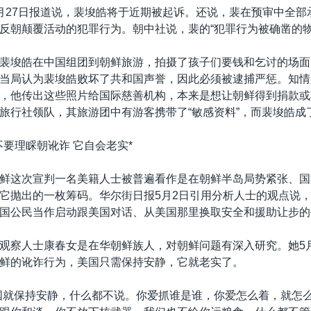
月27日报道说，裴埈皓将于近期被起诉。还说，裴在预审中全部
反朝颠覆活动的犯罪行为。朝中社说，裴的“犯罪行为被确凿的物
裴埈皓在中国组团到朝鲜旅游，拍摄了孩子们要钱和乞讨的场面
当局认为裴埈皓败坏了共和国声誉，因此必须被逮捕严惩。知情
，他传出这些照片给国际慈善机构，本来是想让朝鲜得到捐款或
旅行社领队，其旅游团中有游客携带了“敏感资料”，而裴埈皓成
不要理睬朝讹诈 它自会老实*
鲜这次宣判一名美籍人士被普遍看作是在朝鲜半岛局势紧张、国
它抛出的一枚筹码。华尔街日报5月2日引用分析人士的观点说
国公民当作启动跟美国对话、从美国那里换取安全和援助让步的
观察人士康春女是在华朝鲜族人，对朝鲜问题有深入研究。她5
鲜的讹诈行为，美国只需保持安静，它就老实了。
国就保持安静，什么都不说。你爱抓谁是谁，你爱怎么着，就怎