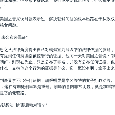
跟你和谈。你不放下核武器，我们也不给你运粮食，什么都不管
。”
美国之音采访时就表示过，解决朝鲜问题的根本出路在于从政权
粮食问题。
直未公布裴罪证*
思之从法律角度提出自己对朝鲜宣判裴埈皓的法律依据的质疑，
有提到任何裴埈皓被控罪行的证据。他同一天对美国之音说：“
朝鲜）到现在为止，只是公布了罪名，并没有公布任何证据。也
什么，支持他这个行为的证据是什么。它一概没有啊，拿不出来
判决又拿不出任何证据，朝鲜明显是拿裴埈皓的案子打政治牌。
改，这在有期徒刑里算是重刑。朝鲜的意图非常明显，就是加重
是它的老套路。
朝想法 ‘捞’裴启动对话？*