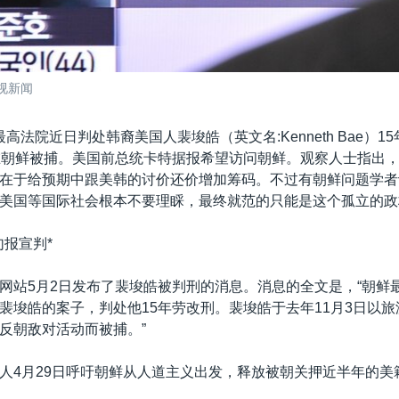
视新闻
高法院近日判处韩裔美国人裴埈皓（英文名:Kenneth Bae）1
在朝鲜被捕。美国前总统卡特据报希望访问朝鲜。观察人士指出
在于给预期中跟美韩的讨价还价增加筹码。不过有朝鲜问题学者
美国等国际社会根本不要理睬，最终就范的只能是这个孤立的政
句报宣判*
网站5月2日发布了裴埈皓被判刑的消息。消息的全文是，“朝鲜最
裴埈皓的案子，判处他15年劳改刑。裴埈皓于去年11月3日以
反朝敌对活动而被捕。”
人4月29日呼吁朝鲜从人道主义出发，释放被朝关押近半年的美