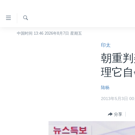
无
障
碍
检
中国时间 13:46 2026年8月7日 星期五
主页
索
链
印太
美国
接
朝重判
中国
跳
转
台湾
理它自
到
港澳
内
陆杨
容
国际
跳
2013年5月3日 00:
分类新闻
最新国际新闻
转
到
美中关系
印太
经济·金融·贸易
分享
导
热点专题
中东
人权·法律·宗教
航
跳
VOA视频
欧洲
科教·文娱·体健
白宫要闻