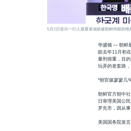
5月2日首尔一行人观看裴埈皓被朝鲜拘留的电
华盛顿 —
朝鲜最
皓去年11月初
量刑很重，目的
玩弄的老套路，
*朝官媒寥寥几
朝鲜官方朝中社
日审理美国公民
罗先市，因从事
美国国务院发言