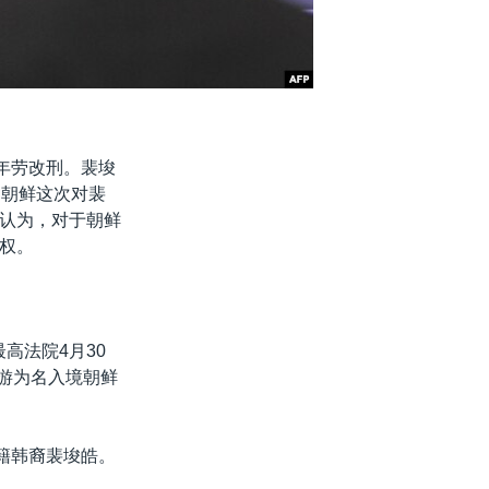
5年劳改刑。裴埈
，朝鲜这次对裴
认为，对于朝鲜
权。
高法院4月30
旅游为名入境朝鲜
籍韩裔裴埈皓。