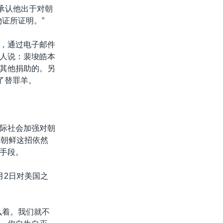
承认他出于对朝
证所证明。”
，通过电子邮件
人说：裴埈皓本
其他捐助的。另
了替罪羊。
际社会加强对朝
，朝鲜这招依然
手段。
月2日对美国之
么着。我们就不