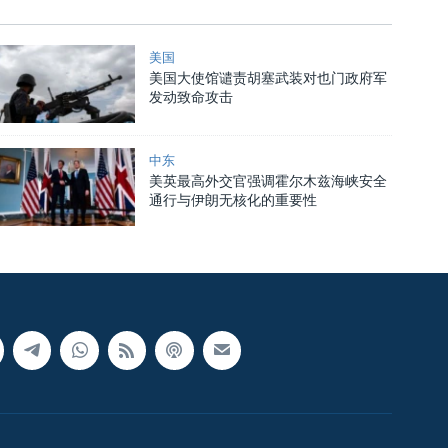
美国
美国大使馆谴责胡塞武装对也门政府军
发动致命攻击
中东
美英最高外交官强调霍尔木兹海峡安全
通行与伊朗无核化的重要性