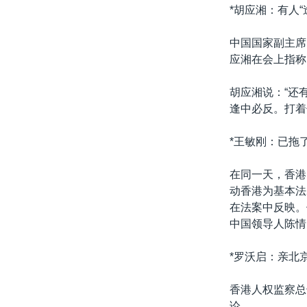
转
*胡应湘：有人“
VOA今日焦点
非洲
军事
国会报道
到
检
中国国家副主席
中文广播
美洲
劳工
美中关系
索
应湘在会上指称
全球议题
环境
美国建国250周年
胡应湘说：“还
埃博拉疫情
逢中必反。打着什
美国之音专访
*王敏刚：已拖
重要讲话与声明
台海两岸关系
在同一天，香港
动香港为基本法
南中国海争端
在法案中反映。
关注西藏
中国领导人陈情
关注新疆
*罗沃启：亲北
GEN Z 看美国
香港人权监察总
论。