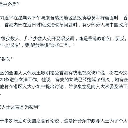
逢中必反”*
习近平在星期四下午与来自港澳地区的政协委员举行会面时，香
，香港内部在近日讨论政治改革问题时，有少部分人与中国政府
有很少数人、几个少数人公开要唱反调，逢是香港政府的，要反
么‘起义’，要‘解放香港’这些口号。”
了很久*
区的全国人大代表王敏刚接受香港有线电视采访时说，将在今次
23条进行立法工作。他说，有关的立法已经拖延了很久，如有
他将在港区人大小组中提出讨论，并收集意见向人大常委及法工
。
京人士之言是为私利*
干事罗沃启对美国之音评论说，这是部分亲中政界人士为了个人