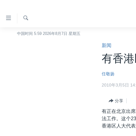
无
障
碍
检
中国时间 5:59 2026年8月7日 星期五
主页
索
链
新闻
美国
接
有香港
中国
跳
转
台湾
任敬扬
到
港澳
内
2010年3月5日 14:
容
国际
跳
分类新闻
分享
最新国际新闻
转
到
有正在北京出席
美中关系
印太
经济·金融·贸易
导
法工作。这个2
热点专题
中东
人权·法律·宗教
航
香港区人大代表
跳
VOA视频
欧洲
科教·文娱·体健
白宫要闻