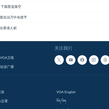
 下届普选落空
度自治乃中央授予
论香港人权
关注我们
VOA卫视
A短波广播
政策
VOA English
体总署
བོད་ཡིག