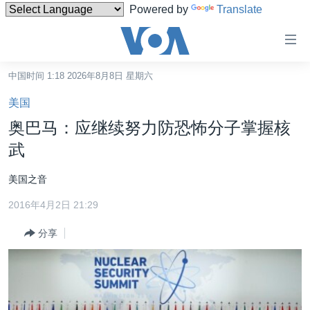
Powered by
Translate
无
障
碍
中国时间 1:18 2026年8月8日 星期六
主页
链
美国
接
美国
奥巴马：应继续努力防恐怖分子掌握核
跳
中国
武
转
台湾
到
美国之音
内
港澳
容
2016年4月2日 21:29
国际
跳
分享
转
分类新闻
最新国际新闻
到
美中关系
印太
经济·金融·贸易
导
航
热点专题
中东
人权·法律·宗教
跳