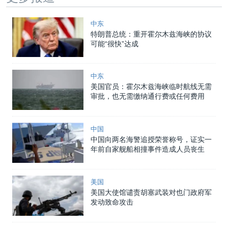
中东
特朗普总统：重开霍尔木兹海峡的协议
可能“很快”达成
中东
美国官员：霍尔木兹海峡临时航线无需
审批，也无需缴纳通行费或任何费用
中国
中国向两名海警追授荣誉称号，证实一
年前自家舰船相撞事件造成人员丧生
美国
美国大使馆谴责胡塞武装对也门政府军
发动致命攻击