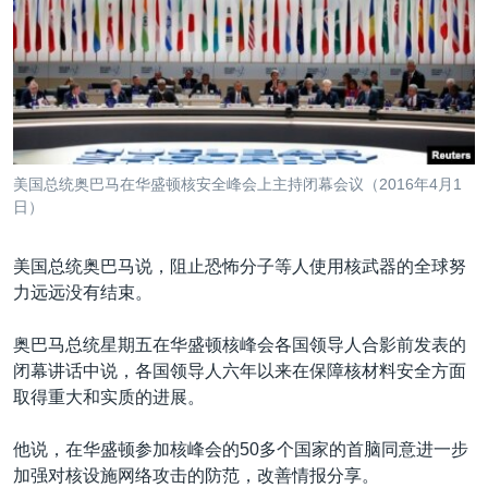
VOA视频
欧洲
科教·文娱·体健
白宫要闻
转
到
VOA今日焦点
非洲
军事
国会报道
检
中文广播
美洲
劳工
美中关系
索
全球议题
环境
美国建国250周年
关注我们
埃博拉疫情
美国总统奥巴马在华盛顿核安全峰会上主持闭幕会议（2016年4月1
美国之音专访
日）
重要讲话与声明
美国总统奥巴马说，阻止恐怖分子等人使用核武器的全球努
台海两岸关系
力远远没有结束。
其他语言网站
南中国海争端
奥巴马总统星期五在华盛顿核峰会各国领导人合影前发表的
关注西藏
闭幕讲话中说，各国领导人六年以来在保障核材料安全方面
取得重大和实质的进展。
关注新疆
GEN Z 看美国
他说，在华盛顿参加核峰会的50多个国家的首脑同意进一步
加强对核设施网络攻击的防范，改善情报分享。