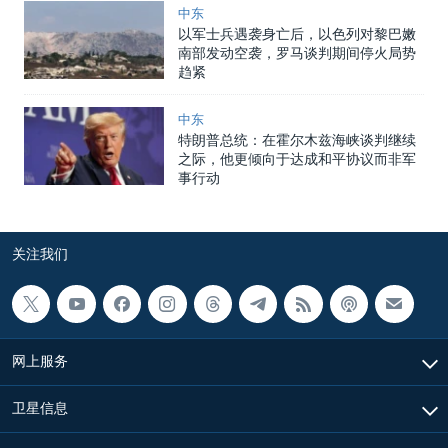
中东
以军士兵遇袭身亡后，以色列对黎巴嫩
南部发动空袭，罗马谈判期间停火局势
趋紧
中东
特朗普总统：在霍尔木兹海峡谈判继续
之际，他更倾向于达成和平协议而非军
事行动
关注我们
网上服务
卫星信息