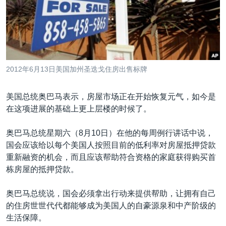
VOA视频
欧洲
科教·文娱·体健
白宫要闻
转
到
VOA今日焦点
非洲
军事
国会报道
检
中文广播
美洲
劳工
美中关系
索
全球议题
环境
美国建国250周年
关注我们
2012年6月13日美国加州圣迭戈住房出售标牌
埃博拉疫情
美国之音专访
美国总统奥巴马表示，房屋市场正在开始恢复元气，如今是
在这项进展的基础上更上层楼的时候了。
重要讲话与声明
台海两岸关系
奥巴马总统星期六（8月10日）在他的每周例行讲话中说，
其他语言网站
国会应该给以每个美国人按照目前的低利率对房屋抵押贷款
南中国海争端
重新融资的机会，而且应该帮助符合资格的家庭获得购买首
关注西藏
栋房屋的抵押贷款。
关注新疆
奥巴马总统说，国会必须拿出行动来提供帮助，让拥有自己
GEN Z 看美国
的住房世世代代都能够成为美国人的自豪源泉和中产阶级的
生活保障。