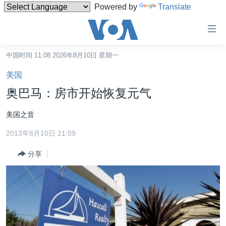
Powered by
Translate
无
障
碍
中国时间 11:08 2026年8月10日 星期一
主页
链
美国
接
美国
奥巴马：房市开始恢复元气
跳
中国
转
美国之音
台湾
到
2013年8月10日 21:09
内
港澳
容
分享
国际
跳
转
分类新闻
最新国际新闻
到
美中关系
印太
经济·金融·贸易
导
航
热点专题
中东
人权·法律·宗教
跳