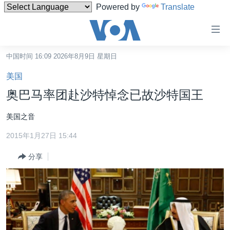
Powered by
Translate
无
障
碍
中国时间 16:09 2026年8月9日 星期日
主页
链
美国
接
美国
奥巴马率团赴沙特悼念已故沙特国王
跳
中国
转
美国之音
台湾
到
2015年1月27日 15:44
内
港澳
容
分享
国际
跳
转
分类新闻
最新国际新闻
到
美中关系
印太
经济·金融·贸易
导
航
热点专题
中东
人权·法律·宗教
跳