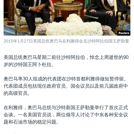
VOA视频
欧洲
科教·文娱·体健
白宫要闻
转
到
VOA今日焦点
非洲
军事
国会报道
检
中文广播
美洲
劳工
美中关系
索
全球议题
环境
美国建国250周年
关注我们
2015年1月27日美国总统奥巴马在利雅得会见沙特阿拉伯国王萨勒曼
埃博拉疫情
美国之音专访
美国总统奥巴马星期二前往沙特阿拉伯，悼念上周逝世的90
岁的沙特国王阿卜杜拉。
重要讲话与声明
台海两岸关系
奥巴马率30人组成的代表团在沙特首都利雅得做短暂停留。
其他语言网站
代表团成员包括现任政府官员、国会议员以及前几届政府中
南中国海争端
的高级官员。
关注西藏
在利雅得，奥巴马总统与沙特新国王萨勒曼举行了首次正式
关注新疆
会谈。一名美国官员说，两位领导人讨论了中东各种安全议
GEN Z 看美国
题和石油市场的稳定问题。