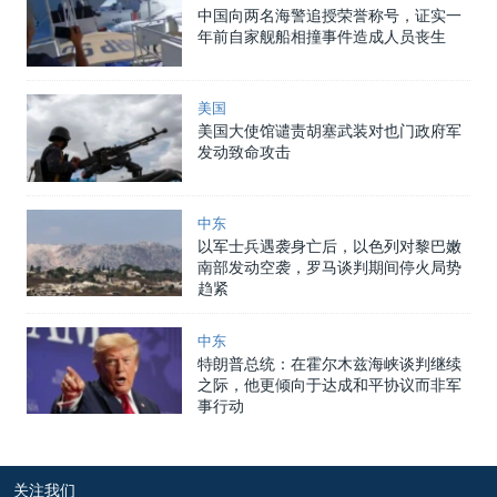
中国向两名海警追授荣誉称号，证实一
年前自家舰船相撞事件造成人员丧生
美国
美国大使馆谴责胡塞武装对也门政府军
发动致命攻击
中东
以军士兵遇袭身亡后，以色列对黎巴嫩
南部发动空袭，罗马谈判期间停火局势
趋紧
中东
特朗普总统：在霍尔木兹海峡谈判继续
之际，他更倾向于达成和平协议而非军
事行动
关注我们