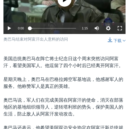
没有媒体可用资源
VOA视频
欧洲
科教·文娱·体健
白宫要闻
转
到
VOA今日焦点
非洲
军事
国会报道
检
中文广播
美洲
劳工
美中关系
索
0:00
1:15
全球议题
环境
美国建国250周年
关注我们
奥巴马结束对阿富汗出人意料的访问
下载
埃博拉疫情
美国之音专访
美国总统奥巴马在阵亡将士纪念日这个周末突然访问阿富
重要讲话与声明
汗，看望美国军人。他逗留了四个小时后已经离开阿富汗。
台海两岸关系
其他语言网站
星期天晚上，奥巴马在巴格拉姆空军基地说，他感谢军人的
南中国海争端
服务。他称赞军人是真正的英雄。
关注西藏
奥巴马说，军人们在完成美国在阿富汗的使命，消灭在部落
关注新疆
地区的基地组织领导人，逆转塔利班的势头，保护美国人的
生活，防止敌人从阿富汗发动攻击。
GEN Z 看美国
奥巴马还表示，他希望美阿双边安全协定在阿富汗新总统就