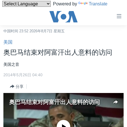
Powered by
Translate
无
障
碍
中国时间 23:52 2026年8月7日 星期五
主页
链
美国
接
美国
奥巴马结束对阿富汗出人意料的访问
跳
中国
转
美国之音
台湾
到
2014年5月26日 04:40
内
港澳
容
分享
国际
跳
转
分类新闻
最新国际新闻
奥巴马结束对阿富汗出人意料的访问
到
美中关系
印太
经济·金融·贸易
导
航
热点专题
中东
人权·法律·宗教
跳