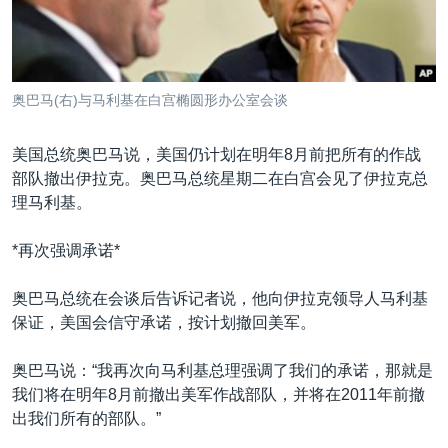
VOA视频
欧洲
科教·文娱·体健
白宫要闻
转
到
VOA今日焦点
非洲
军事
国会报道
检
中文广播
美洲
劳工
美中关系
索
奥巴马(右)与马利基在白宫椭圆形办公室会谈
全球议题
环境
美国建国250周年
关注我们
埃博拉疫情
美国总统奥巴马说，美国仍计划在明年8月前把所有的作战
部队撤出伊拉克。奥巴马总统星期二在白宫会见了伊拉克总
美国之音专访
理马利基。
重要讲话与声明
*再次强调承诺*
台海两岸关系
其他语言网站
南中国海争端
奥巴马总统在会谈后告诉记者说，他向伊拉克领导人马利基
保证，美国会信守承诺，按计划撤回美军。
关注西藏
关注新疆
奥巴马说：“我再次向马利基总理强调了我们的承诺，那就是
我们将在明年8月前撤出美军作战部队，并将在2011年前撤
GEN Z 看美国
出我们所有的部队。”