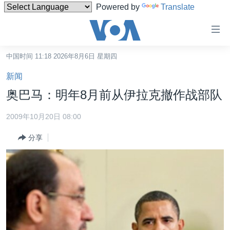
Powered by
Translate
无
障
碍
中国时间 11:18 2026年8月6日 星期四
主页
链
新闻
接
美国
奥巴马：明年8月前从伊拉克撤作战部队
跳
中国
转
2009年10月20日 08:00
台湾
到
分享
内
港澳
容
国际
跳
转
分类新闻
最新国际新闻
到
美中关系
印太
经济·金融·贸易
导
航
热点专题
中东
人权·法律·宗教
跳