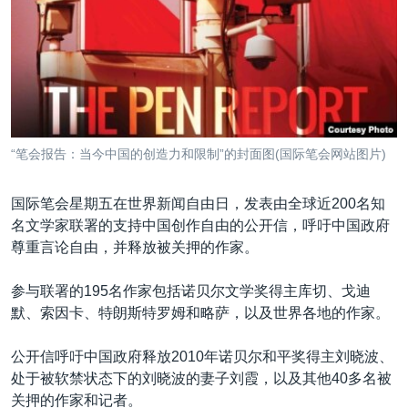
VOA视频
欧洲
科教·文娱·体健
白宫要闻
转
到
VOA今日焦点
非洲
军事
国会报道
检
中文广播
美洲
劳工
美中关系
索
全球议题
环境
美国建国250周年
关注我们
埃博拉疫情
“笔会报告：当今中国的创造力和限制”的封面图(国际笔会网站图片)
美国之音专访
国际笔会星期五在世界新闻自由日，发表由全球近200名知
重要讲话与声明
名文学家联署的支持中国创作自由的公开信，呼吁中国政府
台海两岸关系
其他语言网站
尊重言论自由，并释放被关押的作家。
南中国海争端
参与联署的195名作家包括诺贝尔文学奖得主库切、戈迪
关注西藏
默、索因卡、特朗斯特罗姆和略萨，以及世界各地的作家。
关注新疆
公开信呼吁中国政府释放2010年诺贝尔和平奖得主刘晓波、
GEN Z 看美国
处于被软禁状态下的刘晓波的妻子刘霞，以及其他40多名被
关押的作家和记者。