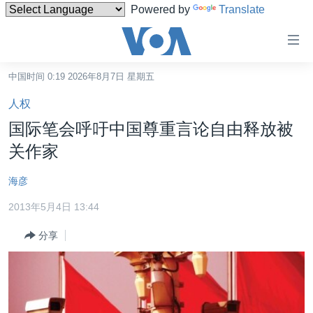
Powered by
Translate
无
障
碍
中国时间 0:19 2026年8月7日 星期五
主页
链
人权
接
美国
国际笔会呼吁中国尊重言论自由释放被
跳
中国
关作家
转
台湾
到
海彦
内
港澳
容
2013年5月4日 13:44
国际
跳
分享
转
分类新闻
最新国际新闻
到
美中关系
印太
经济·金融·贸易
导
航
热点专题
中东
人权·法律·宗教
跳