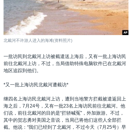
VOA视频
欧洲
科教·文娱·体健
白宫要闻
转
到
VOA今日焦点
非洲
军事
国会报道
检
中文广播
美洲
劳工
美中关系
索
全球议题
环境
美国建国250周年
关注我们
北戴河不许游人进入的海滩(资料照片)
埃博拉疫情
美国之音专访
一批访民到北戴河上访被截遣送上海后，又有一批上海访民
前往北戴河上访，不过，当局借助特殊电脑软件已在北戴河
重要讲话与声明
地区追踪到他们。
台海两岸关系
其他语言网站
*又一批上海访民北戴河遭截访*
南中国海争端
关注西藏
继四名上海访民北戴河上访，遭到当地警方拦截被遣返回上
海之后，7月24号，又有一批23名上海访民前往北戴河。他
关注新疆
们说，前往北戴河的目的是“拦轿喊冤”，外加旅游。不过，
GEN Z 看美国
其中的贺志勇对美国之音说，当局已将他们这些人全部拦
截。他说：“我们已经到了北戴河，不过今天（7月25号）早