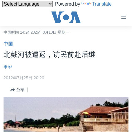
Powered by
Translate
无
障
碍
中国时间 14:24 2026年8月10日 星期一
主页
链
中国
接
美国
北戴河被遣返，访民前赴后继
跳
中国
转
申华
台湾
到
2012年7月25日 20:20
内
港澳
容
分享
国际
跳
转
分类新闻
最新国际新闻
到
美中关系
印太
经济·金融·贸易
导
航
热点专题
中东
人权·法律·宗教
跳