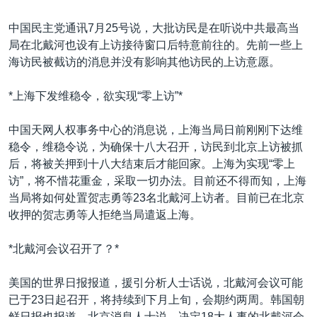
中国民主党通讯7月25号说，大批访民是在听说中共最高当
局在北戴河也设有上访接待窗口后特意前往的。先前一些上
海访民被截访的消息并没有影响其他访民的上访意愿。
*上海下发维稳令，欲实现“零上访”*
中国天网人权事务中心的消息说，上海当局日前刚刚下达维
稳令，维稳令说，为确保十八大召开，访民到北京上访被抓
后，将被关押到十八大结束后才能回家。上海为实现“零上
访”，将不惜花重金，采取一切办法。目前还不得而知，上海
当局将如何处置贺志勇等23名北戴河上访者。目前已在北京
收押的贺志勇等人拒绝当局遣返上海。
*北戴河会议召开了？*
美国的世界日报报道，援引分析人士话说，北戴河会议可能
已于23日起召开，将持续到下月上旬，会期约两周。韩国朝
鲜日报也报道，北京消息人士说，决定18大人事的北戴河会