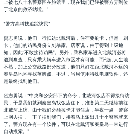
上被七八十名警察围在旅馆里，现在我们已经被警方弄到位
于北京的救济站啦。”
*警方高科技追踪访民*
贺志勇说，他们一行抵达北戴河后，住宿要刷卡，但是一刷
卡，他们的访民身份立刻暴露。店家说，由于得到上级通
知，因此“不敢接待访民”。另外，乘私家车进入北戴河必将
遭到盘查，只有乘大轿车进入市区才有可能，而他们人生地
不熟，加上公交线路部分改道，他们只好在距北戴河不远的
秦皇岛地区寻找落脚点。不过，当局使用特殊电脑软件，还
是最终找到他们。
贺志勇说：“中央和公安部下的命令，北戴河饭店不得接待访
民，于是我们就到秦皇岛找饭店住下，准备第二天继续前往
北戴河上访。由于我们必须拉卡才能住店，半夜一点，警察
上网去搜，一下子搜到我们，接着马上派出几十个警察就来
了。警方现在有一个软件，可以在北戴河和秦皇岛一带进行
自动搜索。”