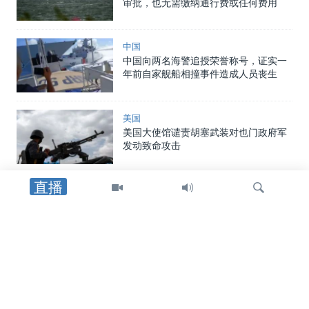
审批，也无需缴纳通行费或任何费用
中国
中国向两名海警追授荣誉称号，证实一
年前自家舰船相撞事件造成人员丧生
美国
美国大使馆谴责胡塞武装对也门政府军
发动致命攻击
直播
中东
以军士兵遇袭身亡后，以色列对黎巴嫩
南部发动空袭，罗马谈判期间停火局势
趋紧
检
中东
索
特朗普总统：在霍尔木兹海峡谈判继续
之际，他更倾向于达成和平协议而非军
事行动