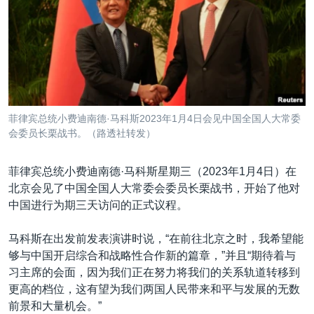
VOA视频
欧洲
科教·文娱·体健
白宫要闻
转
到
VOA今日焦点
非洲
军事
国会报道
检
中文广播
美洲
劳工
美中关系
索
全球议题
环境
美国建国250周年
关注我们
埃博拉疫情
菲律宾总统小费迪南德·马科斯2023年1月4日会见中国全国人大常委
美国之音专访
会委员长栗战书。（路透社转发）
重要讲话与声明
菲律宾总统小费迪南德·马科斯星期三（2023年1月4日）在
台海两岸关系
北京会见了中国全国人大常委会委员长栗战书，开始了他对
其他语言网站
中国进行为期三天访问的正式议程。
南中国海争端
关注西藏
马科斯在出发前发表演讲时说，“在前往北京之时，我希望能
够与中国开启综合和战略性合作新的篇章，”并且“期待着与
关注新疆
习主席的会面，因为我们正在努力将我们的关系轨道转移到
GEN Z 看美国
更高的档位，这有望为我们两国人民带来和平与发展的无数
前景和大量机会。”