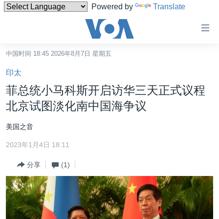
Powered by
Translate
无
障
碍
中国时间 18:45 2026年8月7日 星期五
主页
链
印太
接
美国
菲总统小马科斯开启访华三天正式议程
跳
中国
北京试图淡化南中国海争议
转
台湾
到
美国之音
内
港澳
容
2023年1月4日 18:11
国际
跳
分享
(1)
转
分类新闻
最新国际新闻
到
美中关系
印太
经济·金融·贸易
导
航
热点专题
中东
人权·法律·宗教
跳