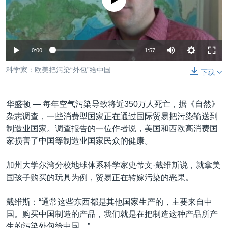
没有媒体可用资源
VOA视频
欧洲
科教·文娱·体健
白宫要闻
转
到
VOA今日焦点
非洲
军事
国会报道
检
中文广播
美洲
劳工
美中关系
索
0:00
1:57
全球议题
环境
美国建国250周年
关注我们
科学家：欧美把污染“外包”给中国
下载
埃博拉疫情
美国之音专访
华盛顿 —
每年空气污染导致将近350万人死亡，据《自然》
重要讲话与声明
杂志调查，一些消费型国家正在通过国际贸易把污染输送到
制造业国家。调查报告的一位作者说，美国和西欧高消费国
台海两岸关系
其他语言网站
家损害了中国等制造业国家民众的健康。
南中国海争端
加州大学尔湾分校地球体系科学家史蒂文·戴维斯说，就拿美
关注西藏
国孩子购买的玩具为例，贸易正在转嫁污染的恶果。
关注新疆
戴维斯：“通常这些东西都是其他国家生产的，主要来自中
GEN Z 看美国
国。购买中国制造的产品，我们就是在把制造这种产品所产
生的污染外包给中国。”