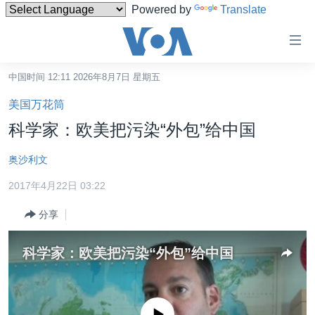
Powered by
Translate
无
障
碍
中国时间 12:11 2026年8月7日 星期五
主页
链
美国万花筒
接
美国
科学家：欧美把污染“外包”给中国
跳
中国
转
奥沙利文
台湾
到
2017年4月22日 03:22
内
港澳
容
分享
国际
跳
转
分类新闻
最新国际新闻
科学家：欧美把污染“外包”给中国
到
美中关系
印太
经济·金融·贸易
导
航
热点专题
中东
人权·法律·宗教
跳