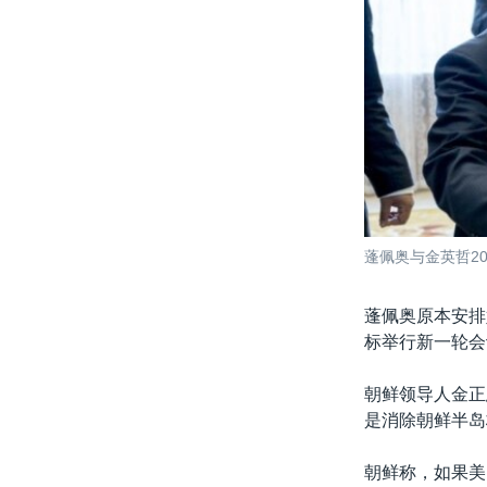
蓬佩奥与金英哲2
蓬佩奥原本安排
标举行新一轮会
朝鲜领导人金正
是消除朝鲜半岛
朝鲜称，如果美