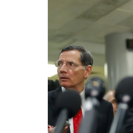
转
VOA今日焦点
非洲
军事
国会报道
到
检
中文广播
美洲
劳工
美中关系
索
全球议题
环境
美国建国250周年
埃博拉疫情
美国之音专访
重要讲话与声明
台海两岸关系
南中国海争端
关注西藏
关注新疆
GEN Z 看美国