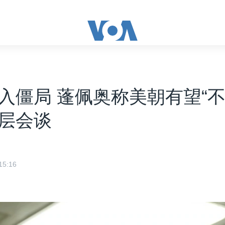
入僵局 蓬佩奥称美朝有望“不
层会谈
5:16