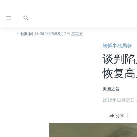
无
障
碍
检
中国时间 18:34 2026年8月7日 星期五
主页
索
链
朝鲜半岛局势
美国
接
谈判陷
中国
跳
转
台湾
恢复高
到
港澳
内
美国之音
容
国际
跳
2018年11月29日 1
分类新闻
最新国际新闻
转
到
美中关系
印太
经济·金融·贸易
分享
导
热点专题
中东
人权·法律·宗教
航
跳
VOA视频
欧洲
科教·文娱·体健
白宫要闻