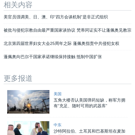
相关内容
美官员强调美、日、澳、印“四方会谈机制”是非正式组织
被批与侵犯宗教自由最严重国家谈协议 梵蒂冈证实不让蓬佩奥见教宗
北京第四届世界妇女大会25周年之际 蓬佩奥指责中共侵犯女权
蓬佩奥向巴尔干国家承诺继续保持接触 抵制中国扩张
更多报道
美国
五角大楼否认美国弹药短缺，称军方拥
有“充足、随时可用的武器库”
中东
沙特阿拉伯、土耳其和巴基斯坦在麦加