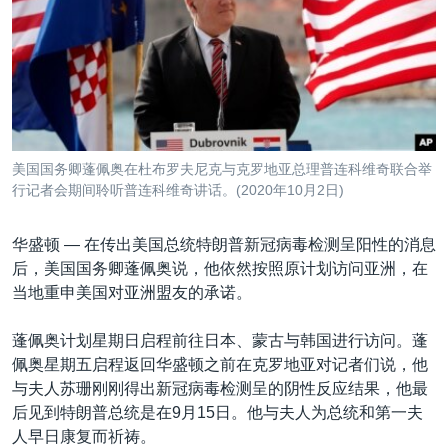
VOA视频
欧洲
科教·文娱·体健
白宫要闻
转
到
VOA今日焦点
非洲
军事
国会报道
检
中文广播
美洲
劳工
美中关系
索
全球议题
环境
美国建国250周年
关注我们
埃博拉疫情
美国国务卿蓬佩奥在杜布罗夫尼克与克罗地亚总理普连科维奇联合举
美国之音专访
行记者会期间聆听普连科维奇讲话。(2020年10月2日)
重要讲话与声明
华盛顿 —
在传出美国总统特朗普新冠病毒检测呈阳性的消息
台海两岸关系
后，美国国务卿蓬佩奥说，他依然按照原计划访问亚洲，在
其他语言网站
当地重申美国对亚洲盟友的承诺。
南中国海争端
关注西藏
蓬佩奥计划星期日启程前往日本、蒙古与韩国进行访问。蓬
佩奥星期五启程返回华盛顿之前在克罗地亚对记者们说，他
关注新疆
与夫人苏珊刚刚得出新冠病毒检测呈的阴性反应结果，他最
GEN Z 看美国
后见到特朗普总统是在9月15日。他与夫人为总统和第一夫
人早日康复而祈祷。