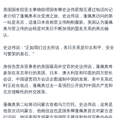
美国国务院亚太事物助理国务卿史达伟星期五通过电话向记
者介绍了蓬佩奥本次亚洲之旅。史达伟说，蓬佩奥访问的第
一站是东京，适逢日本首相菅义伟刚刚履新。美国认为蓬佩
奥与菅义伟的会晤是对美日不断加强的盟友关系的再次确
认。
史达伟说：“正如我们过去所说，美日关系是印太和平、安全
与繁荣的基石。”
身份负责东亚事务的美国最高外交官的史达伟说，蓬佩奥将
参加在东京举行的美国、日本、澳大利亚和印度的四方部长
会议。中国谴责四方会议企图遏制中国的发展。美中关系此
时正处在低点，蓬佩奥过去一直强烈公开批判中国共产党和
北京侵略性的外交政策。
蓬佩奥第二站将访问蒙古首都乌兰巴托。史达伟说，这将是
他首次访问蒙古。他相信这也是国务卿蓬佩奥首次对蒙古进
行访问。他说美国支持蒙古加强民主建设和包括宗教自由在