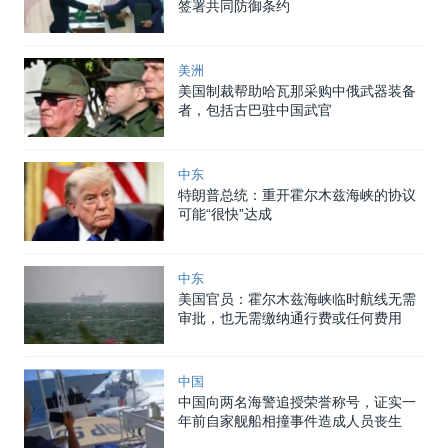
签署共同防御条约
美洲
美国制裁帮助哈瓦那采购中俄武器装备
者，包括古巴驻中国武官
中东
特朗普总统：重开霍尔木兹海峡的协议
可能“很快”达成
中东
美国官员：霍尔木兹海峡临时航线无需
审批，也无需缴纳通行费或任何费用
中国
中国向两名海警追授荣誉称号，证实一
年前自家舰船相撞事件造成人员丧生