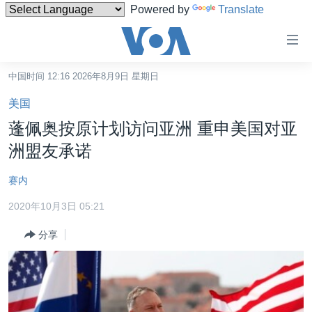
Powered by
Translate
无
障
碍
中国时间 12:16 2026年8月9日 星期日
主页
链
美国
接
美国
蓬佩奥按原计划访问亚洲 重申美国对亚
跳
中国
洲盟友承诺
转
台湾
到
赛内
内
港澳
容
2020年10月3日 05:21
国际
跳
分享
转
分类新闻
最新国际新闻
到
美中关系
印太
经济·金融·贸易
导
航
热点专题
中东
人权·法律·宗教
跳