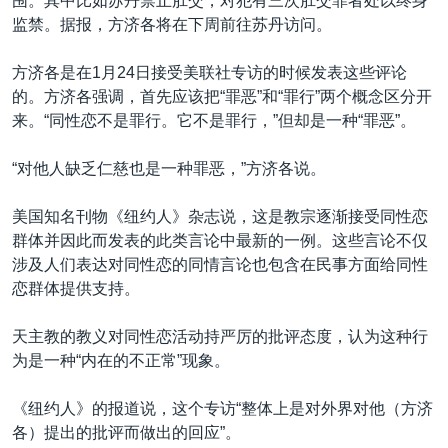
围。其中比如苏丹禁止肛交，对犯有三次肛交罪者处以终身
监禁。据报，方济各将在下周前往苏丹访问。
方济各是在1月24日接受美联社专访的时候发表这些评论
的。方济各强调，首先应该把“罪恶”和“罪行”两个概念区分开
来。“同性恋不是罪行。它不是罪行，”但却是一种“罪恶”。
“对他人缺乏仁慈也是一种罪恶，”方济各说。
美国知名刊物《纽约人》杂志说，这是教宗逐渐接受同性恋
群体并因此而发表的此类言论中最新的一例。这些言论不仅
涉及人们表达对同性恋的同情言论也包含在民事方面给同性
恋群体提供支持。
天主教的教义对同性恋活动持严厉的批评态度，认为这种行
为是一种“内在的不正常”现象。
《纽约人》的报道说，这个专访“整体上是对外界对他（方济
各）提出的批评而做出的回应”。