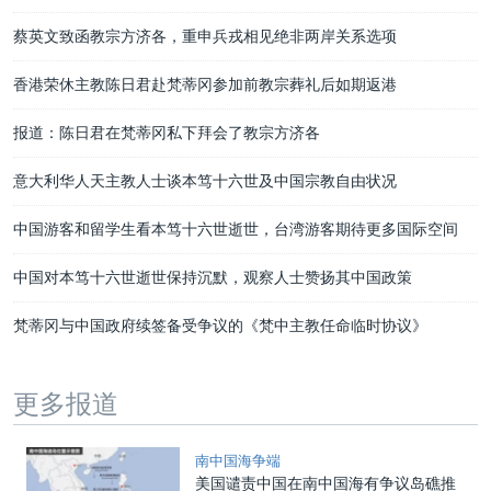
蔡英文致函教宗方济各，重申兵戎相见绝非两岸关系选项
香港荣休主教陈日君赴梵蒂冈参加前教宗葬礼后如期返港
报道：陈日君在梵蒂冈私下拜会了教宗方济各
意大利华人天主教人士谈本笃十六世及中国宗教自由状况
中国游客和留学生看本笃十六世逝世，台湾游客期待更多国际空间
中国对本笃十六世逝世保持沉默，观察人士赞扬其中国政策
梵蒂冈与中国政府续签备受争议的《梵中主教任命临时协议》
更多报道
南中国海争端
美国谴责中国在南中国海有争议岛礁推