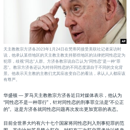
VOA视频
欧洲
科教·文娱·体健
白宫要闻
转
到
VOA今日焦点
非洲
军事
国会报道
检
中文广播
美洲
劳工
美中关系
索
全球议题
环境
美国建国250周年
关注我们
埃博拉疫情
天主教教宗方济各2023年1月24日在梵蒂冈接受美联社记者采访时
美国之音专访
说，他承认某些地区的天主教主教支持那些地区的法律把同性恋定为
犯罪，歧视“同志”人群。方济各教宗说自己认为“同性恋”是一种“罪
重要讲话与声明
恶”。教宗方济各还认为对待同性恋的不同态度源自于不同的文化背
景。他表示天主教的主教们尤其应改变自己的看法，承认人人都应该
台海两岸关系
其他语言网站
有尊严。
南中国海争端
华盛顿 —
罗马天主教教宗方济各近日对媒体表示，他认为
关注西藏
“同性恋不是一种罪行”，针对同性恋的刑事罪立法是“不公正
关注新疆
的”。这是方济各就同性恋问题再次发出更加宽容的表态。
GEN Z 看美国
目前全世界大约有六十七个国家将同性恋列入刑事犯罪的范