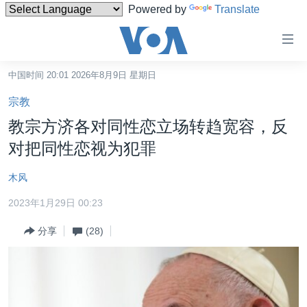
Powered by
Translate
无
障
碍
中国时间 20:01 2026年8月9日 星期日
主页
链
宗教
接
美国
教宗方济各对同性恋立场转趋宽容，反
跳
中国
对把同性恋视为犯罪
转
台湾
到
木风
内
港澳
容
2023年1月29日 00:23
国际
跳
分享
(28)
转
分类新闻
最新国际新闻
到
美中关系
印太
经济·金融·贸易
导
航
热点专题
中东
人权·法律·宗教
跳