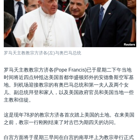
VOA视频
欧洲
科教·文娱·体健
白宫要闻
转
到
VOA今日焦点
非洲
军事
国会报道
检
中文广播
美洲
劳工
美中关系
索
全球议题
环境
美国建国250周年
关注我们
埃博拉疫情
罗马天主教教宗方济各(左)与奥巴马总统
美国之音专访
罗马天主教教宗方济各(Pope Francis)已于星期二下午当地
重要讲话与声明
时间将近四点钟抵达美国首都华盛顿郊外的安德鲁斯空军基
台海两岸关系
其他语言网站
地。到机场迎接教宗的有奥巴马总统和第一夫人及两个女
儿、副总统拜登和家人，以及美国政府官员和美国当地一些
南中国海争端
主教和信徒。
关注西藏
这是现年78岁的教宗方济各首次踏上美国的土地。在来美国
关注新疆
之前，教宗一行刚刚结束了对古巴为期四天的访问。
GEN Z 看美国
白宫方面将于星期三早间在白宫的南草坪上为教宗举行正式