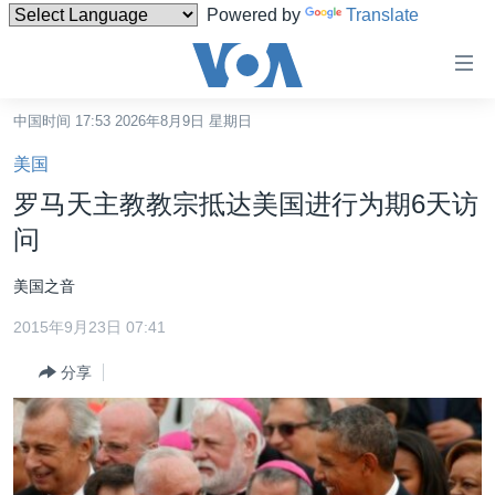
Powered by
Translate
无
障
碍
中国时间 17:53 2026年8月9日 星期日
主页
链
美国
接
美国
罗马天主教教宗抵达美国进行为期6天访
跳
中国
问
转
台湾
到
美国之音
内
港澳
容
2015年9月23日 07:41
国际
跳
分享
转
分类新闻
最新国际新闻
到
美中关系
印太
经济·金融·贸易
导
航
热点专题
中东
人权·法律·宗教
跳