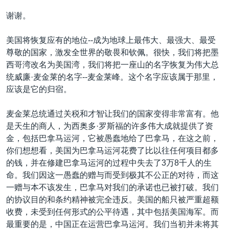
谢谢。
美国将恢复应有的地位--成为地球上最伟大、最强大、最受
尊敬的国家，激发全世界的敬畏和钦佩。很快，我们将把墨
西哥湾改名为美国湾，我们将把一座山的名字恢复为伟大总
统威廉·麦金莱的名字--麦金莱峰。这个名字应该属于那里，
应该是它的归宿。
麦金莱总统通过关税和才智让我们的国家变得非常富有。他
是天生的商人，为西奥多·罗斯福的许多伟大成就提供了资
金，包括巴拿马运河，它被愚蠢地给了巴拿马，在这之前，
你们想想看，美国为巴拿马运河花费了比以往任何项目都多
的钱，并在修建巴拿马运河的过程中失去了3万8千人的生
命。我们因这一愚蠢的赠与而受到极其不公正的对待，而这
一赠与本不该发生，巴拿马对我们的承诺也已被打破。我们
的协议目的和条约精神被完全违反。美国的船只被严重超额
收费，未受到任何形式的公平待遇，其中包括美国海军。而
最重要的是，中国正在运营巴拿马运河。我们当初并未将其