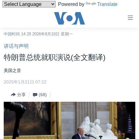
Powered by
Translate
无
障
碍
中国时间 14:28 2026年8月10日 星期一
主页
链
讲话与声明
接
美国
特朗普总统就职演说(全文翻译)
跳
中国
转
美国之音
台湾
到
2025年1月21日 07:22
内
港澳
容
分享
(68)
国际
跳
转
分类新闻
最新国际新闻
到
美中关系
印太
经济·金融·贸易
导
航
热点专题
中东
人权·法律·宗教
跳