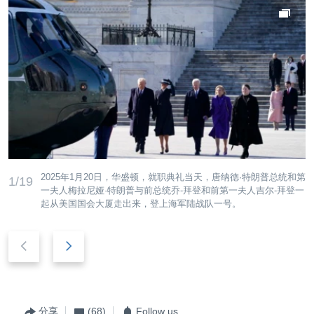
2025年1月20日，华盛顿，就职典礼当天，唐纳德·特朗普总统和第
1/19
一夫人梅拉尼娅·特朗普与前总统乔-拜登和前第一夫人吉尔-拜登一
起从美国国会大厦走出来，登上海军陆战队一号。
后
前
退
进
分享
(68)
Follow us