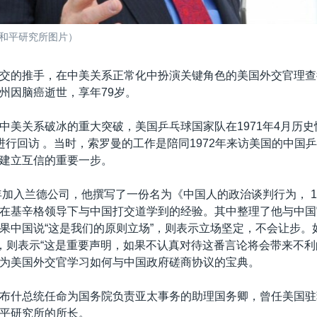
（和平研究所图片）
交的推手，在中美关系正常化中扮演关键角色的美国外交官理查德
州因脑癌逝世，享年79岁。
中美关系破冰的重大突破，美国乒乓球国家队在1971年4月历
进行回访 。当时，索罗曼的工作是陪同1972年来访美国的中国
建立互信的重要一步。
年加入兰德公司，他撰写了一份名为《中国人的政治谈判行为， 196
在基辛格领导下与中国打交道学到的经验。其中整理了他与中国
果中国说“这是我们的原则立场”，则表示立场坚定，不会让步。
”，则表示“这是重要声明，如果不认真对待这番言论将会带来不利
为美国外交官学习如何与中国政府磋商协议的宝典。
布什总统任命为国务院负责亚太事务的助理国务卿，曾任美国驻
平研究所的所长。