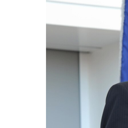
转
VOA今日焦点
非洲
军事
国会报道
到
检
中文广播
美洲
劳工
美中关系
索
全球议题
环境
美国建国250周年
埃博拉疫情
美国之音专访
重要讲话与声明
台海两岸关系
南中国海争端
关注西藏
关注新疆
GEN Z 看美国