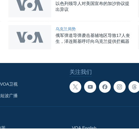
以色列领导人对美国宣布的加沙协议提
出异议
乌克兰局势
俄军弹道导弹袭击基辅地区导致17人丧
生，泽连斯基呼吁向乌克兰提供拦截器
关注我们
VOA卫视
A短波广播
政策
VOA English