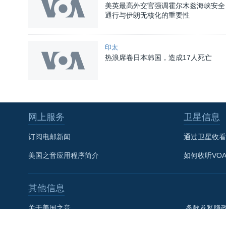
美英最高外交官强调霍尔木兹海峡安全
通行与伊朗无核化的重要性
印太
热浪席卷日本韩国，造成17人死亡
网上服务
卫星信息
关注我们
订阅电邮新闻
通过卫星收看
美国之音应用程序简介
如何收听VO
其他信息
其他语言网站
关于美国之音
条款及私隐