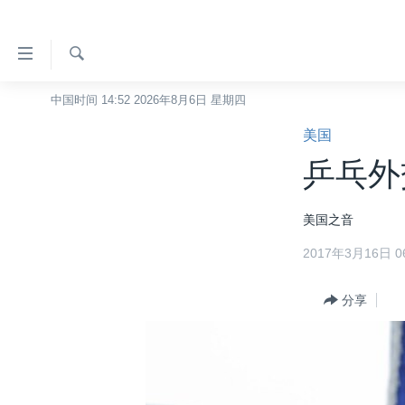
无
障
碍
检
中国时间 14:52 2026年8月6日 星期四
主页
索
链
美国
美国
接
乒乓外
中国
跳
转
台湾
美国之音
到
港澳
内
2017年3月16日 06
容
国际
跳
分类新闻
分享
最新国际新闻
转
到
美中关系
印太
经济·金融·贸易
导
热点专题
中东
人权·法律·宗教
航
跳
VOA视频
欧洲
科教·文娱·体健
白宫要闻