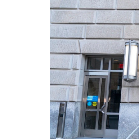
转
VOA今日焦点
非洲
军事
国会报道
到
检
中文广播
美洲
劳工
美中关系
索
全球议题
环境
美国建国250周年
埃博拉疫情
美国之音专访
重要讲话与声明
台海两岸关系
南中国海争端
关注西藏
关注新疆
GEN Z 看美国