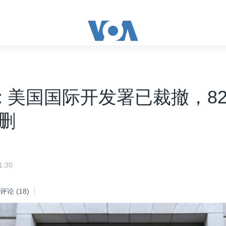
: 美国国际开发署已裁撤，8
删
:30
评论
(18)