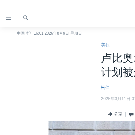
无
障
碍
检
中国时间 16:01 2026年8月9日 星期日
主页
索
链
美国
美国
接
卢比奥
中国
跳
转
台湾
计划被
到
港澳
内
松仁
容
国际
跳
2025年3月11日 01
分类新闻
最新国际新闻
转
到
美中关系
印太
经济·金融·贸易
分享
导
热点专题
中东
人权·法律·宗教
航
跳
VOA视频
欧洲
科教·文娱·体健
白宫要闻