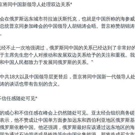
普京将同中国新领导人处理双边关系*
会在俄罗斯远东城市符拉迪沃斯托克，也就是中国所称的海参威
总统普京同参加峰会的中国领导人胡锦涛会晤。普京称赞胡锦涛
。
已经不止一次地强调过，俄罗斯同中国的关系已经达到了非常好
于主席先生您个人对推动和发展双边关系给予的关注和重视。我
和中国人民都致力于发展同俄罗斯的关系。”
中共18大以及中国领导层更替后，普京将同中国新一代领导人
涛的谈话也带有告别的含义。
不信任感随处可见*
的戒心和不信任感在峰会上仍然随处可见。亚太经合组织商务磋
表示，他不赞成让中国单方面参加远东和西伯利亚地区俄罗斯基
俄罗斯依赖中国。他还强调，俄罗斯最好应该通过远东地区的海
因为通过石油管道或是铁路等向中国出售能源，那将造成买方市