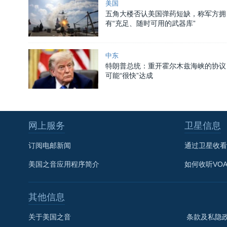
美国
五角大楼否认美国弹药短缺，称军方拥
有“充足、随时可用的武器库”
中东
特朗普总统：重开霍尔木兹海峡的协议
可能“很快”达成
网上服务
卫星信息
订阅电邮新闻
通过卫星收看
美国之音应用程序简介
如何收听VO
其他信息
关于美国之音
条款及私隐