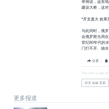
举例说，远东地
建设大桥，这对
*开支庞大 效果
与此同时，俄罗
会俄罗斯当局在
世纪80年代的
门打不开、抽水
分享
This item is part of
经济·金融·贸易
更多报道