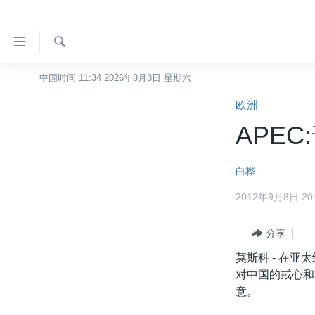
无
障
碍
检
中国时间 11:34 2026年8月8日 星期六
主页
索
链
欧洲
美国
接
APE
中国
跳
转
台湾
白桦
到
港澳
内
2012年9月8日 20:
容
国际
跳
分类新闻
分享
最新国际新闻
转
到
莫斯科 - 在
美中关系
印太
经济·金融·贸易
导
对中国的戒心和
热点专题
中东
人权·法律·宗教
航
意。
跳
VOA视频
欧洲
科教·文娱·体健
白宫要闻