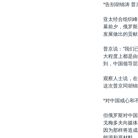
转
*告别胡锦涛 
VOA今日焦点
非洲
军事
国会报道
到
检
亚太经合组织峰
中文广播
美洲
劳工
美中关系
索
幕前夕，俄罗斯
全球议题
环境
美国建国250周年
发展做出的贡献
埃博拉疫情
普京说：“我们
美国之音专访
大程度上都是由
到，中国领导层
重要讲话与声明
台海两岸关系
观察人士说，在
这次普京同胡锦
南中国海争端
关注西藏
*对中国戒心和
关注新疆
但俄罗斯对中国
GEN Z 看美国
戈梅多夫向媒体
因为那样将造成
能源和原材料，