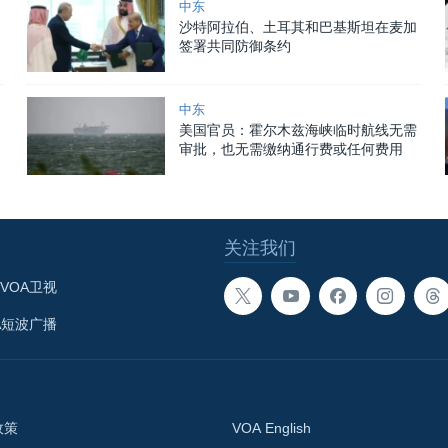
中东
沙特阿拉伯、土耳其和巴基斯坦在麦加
签署共同防御条约
中东
美国官员：霍尔木兹海峡临时航线无需
审批，也无需缴纳通行费或任何费用
关注我们
VOA卫视
A短波广播
政策
VOA English