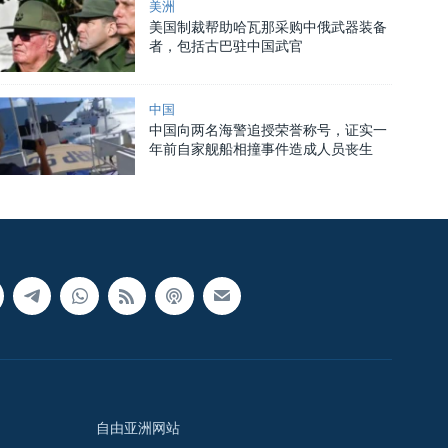
美洲
美国制裁帮助哈瓦那采购中俄武器装备
者，包括古巴驻中国武官
中国
中国向两名海警追授荣誉称号，证实一
年前自家舰船相撞事件造成人员丧生
自由亚洲网站