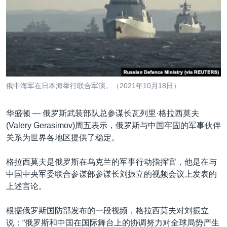
VOA视频
欧洲
科教·文娱·体健
白宫要闻
转
到
VOA今日焦点
非洲
军事
国会报道
检
中文广播
美洲
劳工
美中关系
索
全球议题
环境
美国建国250周年
关注我们
埃博拉疫情
俄中海军在日本海举行联合军演。（2021年10月18日）
美国之音专访
华盛顿 —
俄罗斯武装部队总参谋长瓦列里·格拉西莫夫
重要讲话与声明
(Valery Gerasimov)周五表示，俄罗斯与中国牢固的军事伙伴
台海两岸关系
其他语言网站
关系为世界各地区提供了稳定。
南中国海争端
格拉西莫夫是俄罗斯在乌克兰的军事行动指挥官，他是在与
关注西藏
中国中央军委联合参谋部参谋长刘振立的视频会议上发表的
上述言论。
关注新疆
GEN Z 看美国
根据俄罗斯国防部发布的一段视频，格拉西莫夫对刘振立
说：“俄罗斯和中国在国际舞台上的协调努力对全球局势产生