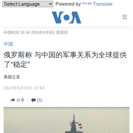
Powered by
Translate
无
障
碍
中国时间 15:54 2026年8月6日 星期四
主页
链
中国
接
美国
俄罗斯称 与中国的军事关系为全球提供
跳
中国
了“稳定”
转
台湾
到
美国之音
内
港澳
容
2023年6月10日 10:54
国际
跳
分享
(5)
转
分类新闻
最新国际新闻
到
美中关系
印太
经济·金融·贸易
导
航
热点专题
中东
人权·法律·宗教
跳