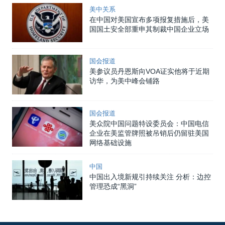
美中关系
在中国对美国宣布多项报复措施后，美
国国土安全部重申其制裁中国企业立场
国会报道
美参议员丹恩斯向VOA证实他将于近期
访华，为美中峰会铺路
国会报道
美众院中国问题特设委员会：中国电信
企业在美监管牌照被吊销后仍留驻美国
网络基础设施
中国
中国出入境新规引持续关注 分析：边控
管理恐成“黑洞”