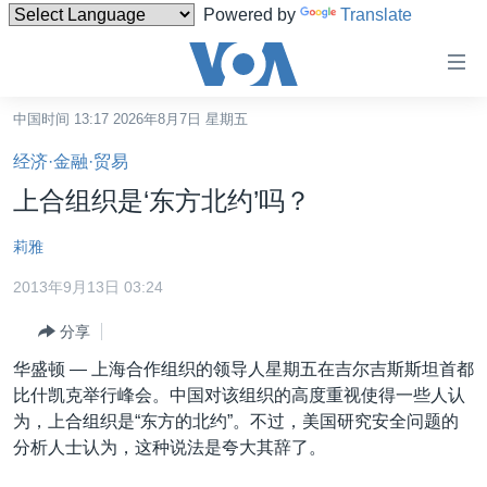
Powered by
Translate
无
障
碍
中国时间 13:17 2026年8月7日 星期五
主页
链
经济·金融·贸易
接
美国
上合组织是‘东方北约’吗？
跳
中国
转
莉雅
台湾
到
2013年9月13日 03:24
内
港澳
容
分享
国际
跳
华盛顿 —
上海合作组织的领导人星期五在吉尔吉斯斯坦首都
转
分类新闻
最新国际新闻
比什凯克举行峰会。中国对该组织的高度重视使得一些人认
到
美中关系
印太
经济·金融·贸易
为，上合组织是“东方的北约”。不过，美国研究安全问题的
导
分析人士认为，这种说法是夸大其辞了。
航
热点专题
中东
人权·法律·宗教
跳