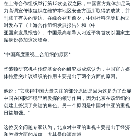
VOA视频
欧洲
科教·文娱·体健
白宫要闻
在上海合作组织举行第13次会议之际，中国官方媒体加足马
转
力高调宣传该组织在维护本地区安全方面所取得的成就，并
到
VOA今日焦点
非洲
军事
国会报道
刊载了有关的专访。在峰会召开前夕，中国社科院等机构适
检
中文广播
美洲
劳工
美中关系
时发布了《上海合作组织发展报告》和《中
索
亚国家发展报告》。中国最高领导人习近平将首次以国家主
全球议题
环境
美国建国250周年
席身份参加这次峰会。
关注我们
埃博拉疫情
*中国高度重视上合组织的原因*
美国之音专访
重要讲话与声明
华盛顿研究机构传统基金会的研究员成斌认为，中国官方媒
体特意突出该组织的作用主要是出于两个方面的原因。
台海两岸关系
其他语言网站
南中国海争端
他说：“它获得中国大量关注的部分原因是因为这是为了凸显
中国在国际环境里所发挥的领导作用，因为北京在该组织的
关注西藏
创建上扮演了关键的角色。另一个原因是中国对中亚的重视
关注新疆
日益加强。”
GEN Z 看美国
这位安全问题专家认为，北京对中亚的重视主要是出于经济
和资源方面的考虑，尤其是能源领域。