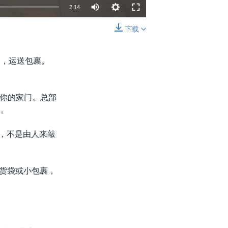
2:14
下载
嵌入
分享
驶，运送包裹。
你的家门。总部
保。
过，不是由人来敲
杂货袋或小包裹，