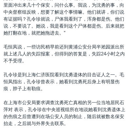
里面冲出来几十个保安，问什么事。我说，为沈勇的事，向
中央督察组反映，想要了解这个事情嘛。他们就讲，你们说
有证据吗？孔令珍就说，尸体我看到了，浑身都是伤。他们
说，不要说了。她说，我是看到这个尸体都是伤。后来就把
她打翻在地，就把她拖进去。”
毛恒凤说，一些访民稍早前还到黄浦公安分局半淞园派出所
就上述几人的失踪报案，但得到的答复是，失踪24小时之内
不予受理。
孔令珍是到上海仁济医院看到沈勇遗体的目击证人之一。毛
恒凤指出，孔令珍曾表示，她看到沈勇死后身上有明显伤
痕，脖子上有勒痕。
在上海市公安局要求调查沈勇死亡真相的另一位当地居民石
萍对 表示，孔令珍在中央巡视组所在地说她看到沈勇遗体上
的伤痕之后曾遭到在场公安人员的制止，随后就被数名保安
抬走，之后就与外界失去联系。