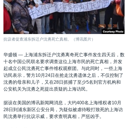
VOA视频
欧洲
科教·文娱·体健
白宫要闻
转
到
VOA今日焦点
非洲
军事
国会报道
检
中文广播
美洲
劳工
美中关系
索
全球议题
环境
美国建国250周年
关注我们
抗议者促查浦东拆迁户沈勇死亡真相。（博讯图片）
埃博拉疫情
美国之音专访
华盛顿 —
上海浦东拆迁户沈勇离奇死亡事件发生四天后，数
十名中国公民联名要求调查这位上海市民的死亡真相，并发
重要讲话与声明
起成立公民沈勇死亡事件维权观察团。与此同时，一些上海
台海两岸关系
访民表示，警方10月24日在抢走沈勇遗体之后，不仅控制了
其他语言网站
沈勇的母亲和儿子，又在28日抓捕了至少5名到官方机构和
南中国海争端
公安机关为沈勇之死提出质疑的上海访民。
关注西藏
据设在美国的博讯新闻网消息，大约400名上海维权者10月
关注新疆
28日到浦东新区公安分局，为疑似被虐待殴打致死的上海访
GEN Z 看美国
民沈勇举行抗议示威，要求查明真相，严惩凶手。