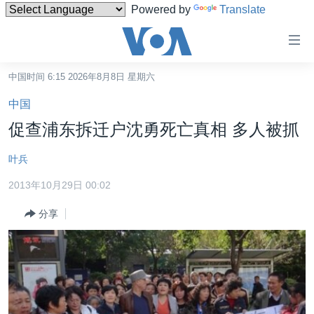
Powered by
Translate
无
障
碍
中国时间 6:15 2026年8月8日 星期六
主页
链
中国
接
美国
促查浦东拆迁户沈勇死亡真相 多人被抓
跳
中国
转
叶兵
台湾
到
2013年10月29日 00:02
内
港澳
容
分享
国际
跳
转
分类新闻
最新国际新闻
到
美中关系
印太
经济·金融·贸易
导
航
热点专题
中东
人权·法律·宗教
跳