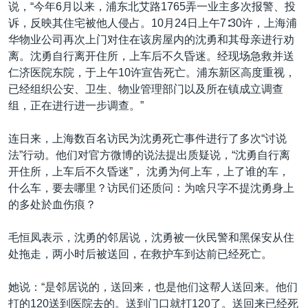
说，“今年6月以来，浦东北艾路1765弄一业主多次报警、投
诉，反映其住宅被他人侵占。10月24日上午7∶30许，上海浦
华物业公司再次上门对住在该房屋内的沈勇和其母亲进行劝
离。沈勇自行离开住所，上车后不久昏迷。经现场急救并送
仁济医院东院，于上午10许宣告死亡。浦东新区高度重视，
已经组织公安、卫生、物业管理部门以及所在镇成立调查
组，正在进行进一步调查。”
连日来，上海数百名访民为沈勇死亡事件进行了多次“讨说
法”行动。他们对官方微博的说法提出质疑说，“沈勇自行离
开住所，上车后不久昏迷”， 沈勇为何上车，上了谁的车，
什么车，要去哪里？访民们还质问：为啥只字不提沈勇身上
的多处於血伤痕？
毛恒凤表示，沈勇的邻居说，沈勇被一伙民警和黑保安从住
处拖走，两小时后被送回，在救护车到达前已经死亡。
她说：“是邻居说的，送回来，也是他们这帮人送回来。他们
打的120送到医院去的。送到门口就打120了。送回来已经死