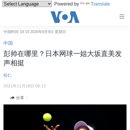
Powered by
Translate
无
障
碍
中国时间 19:19 2026年8月9日 星期日
主页
链
中国
接
美国
彭帅在哪里？日本网球一姐大坂直美发
跳
中国
声相挺
转
台湾
到
松仁
内
港澳
容
2021年11月18日 00:12
国际
跳
分享
转
分类新闻
最新国际新闻
到
美中关系
印太
经济·金融·贸易
导
航
热点专题
中东
人权·法律·宗教
跳