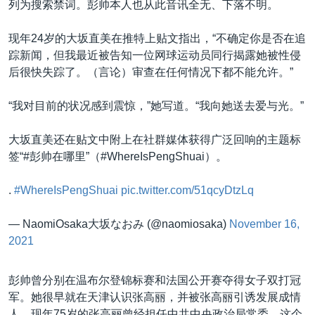
列为搜索禁词。彭帅本人也从此音讯全无、下落不明。
现年24岁的大坂直美在推特上贴文指出，“不确定你是否在追
踪新闻，但我最近被告知一位网球运动员同行揭露她被性侵
后很快失踪了。（言论）审查在任何情况下都不能允许。”
“我对目前的状况感到震惊，”她写道。“我向她送去爱与光。”
大坂直美还在贴文中附上在社群媒体获得广泛回响的主题标
签“#彭帅在哪里”（#WhereIsPengShuai）。
.
#WhereIsPengShuai
pic.twitter.com/51qcyDtzLq
— NaomiOsaka大坂なおみ (@naomiosaka)
November 16,
2021
彭帅曾分别在温布尔登锦标赛和法国公开赛夺得女子双打冠
军。她很早就在天津认识张高丽，并被张高丽引诱发展成情
人。现年75岁的张高丽曾经担任中共中央政治局常委，这个