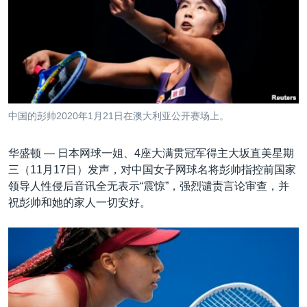
VOA视频
欧洲
科教·文娱·体健
白宫要闻
转
到
VOA今日焦点
非洲
军事
国会报道
检
中文广播
美洲
劳工
美中关系
索
全球议题
环境
美国建国250周年
关注我们
埃博拉疫情
中国的彭帅2020年1月21日在澳大利亚公开赛场上。
美国之音专访
华盛顿 —
日本网球一姐、4座大满贯冠军得主大坂直美星期
重要讲话与声明
三（11月17日）发声，对中国女子网球名将彭帅指控前国家
台海两岸关系
其他语言网站
领导人性侵后音讯全无表示“震惊”，强烈谴责言论审查，并
祝彭帅和她的家人一切安好。
南中国海争端
关注西藏
关注新疆
GEN Z 看美国