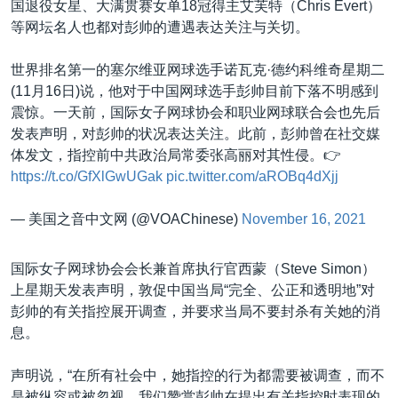
国退役女星、大满贯赛女单18冠得主艾芙特（Chris Evert）
等网坛名人也都对彭帅的遭遇表达关注与关切。
世界排名第一的塞尔维亚网球选手诺瓦克·德约科维奇星期二
(11月16日)说，他对于中国网球选手彭帅目前下落不明感到
震惊。一天前，国际女子网球协会和职业网球联合会也先后
发表声明，对彭帅的状况表达关注。此前，彭帅曾在社交媒
体发文，指控前中共政治局常委张高丽对其性侵。👉
https://t.co/GfXlGwUGak
pic.twitter.com/aROBq4dXjj
— 美国之音中文网 (@VOAChinese)
November 16, 2021
国际女子网球协会会长兼首席执行官西蒙（Steve Simon）
上星期天发表声明，敦促中国当局“完全、公正和透明地”对
彭帅的有关指控展开调查，并要求当局不要封杀有关她的消
息。
声明说，“在所有社会中，她指控的行为都需要被调查，而不
是被纵容或被忽视。我们赞赏彭帅在提出有关指控时表现的