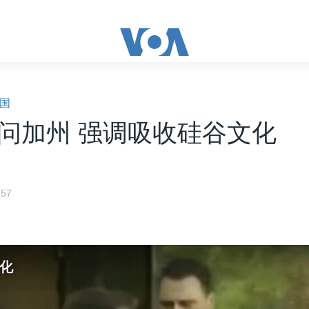
国
问加州 强调吸收硅谷文化
57
化