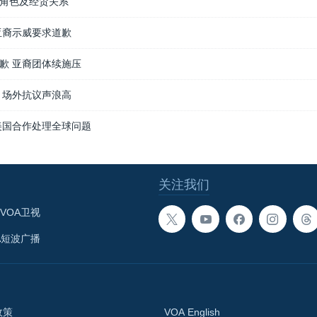
角色及经贸关系
亚裔示威要求道歉
歉 亚裔团体续施压
 场外抗议声浪高
美国合作处理全球问题
关注我们
VOA卫视
A短波广播
政策
VOA English