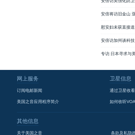
安倍访美强化防卫
安倍将访旧金山 
慰安妇未获直接道
安倍访加州谈科技
专访:日本寻求与
网上服务
卫星信息
订阅电邮新闻
通过卫星收看
美国之音应用程序简介
如何收听VO
其他信息
关于美国之音
条款及私隐