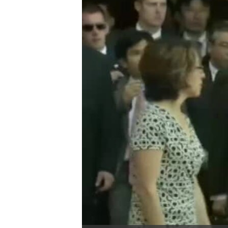
转
VOA今日焦点
非洲
军事
国会报道
到
检
中文广播
美洲
劳工
美中关系
索
全球议题
环境
美国建国250周年
埃博拉疫情
美国之音专访
重要讲话与声明
台海两岸关系
南中国海争端
关注西藏
关注新疆
GEN Z 看美国