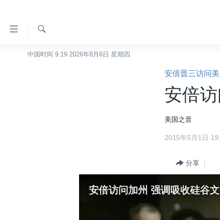
无
障
碍
检
中国时间 9:19 2026年8月6日 星期四
主页
索
链
安倍晋三访问美
美国
接
安倍访
中国
跳
转
台湾
美国之音
到
港澳
内
2015年5月1日 19:
容
国际
跳
分类新闻
分享
最新国际新闻
转
到
美中关系
印太
经济·金融·贸易
安倍访问加州 强调吸收硅谷文
导
热点专题
中东
人权·法律·宗教
航
跳
VOA视频
欧洲
科教·文娱·体健
白宫要闻