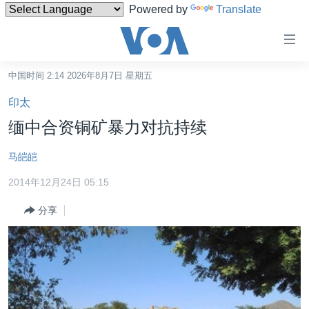
Powered by
Translate
无
障
碍
中国时间 2:14 2026年8月7日 星期五
主页
链
印太
接
美国
缅中合资铜矿暴力对抗持续
跳
中国
转
马皑皑
台湾
到
2014年12月24日 05:15
内
港澳
容
分享
国际
跳
转
分类新闻
最新国际新闻
到
美中关系
印太
经济·金融·贸易
导
航
热点专题
中东
人权·法律·宗教
跳