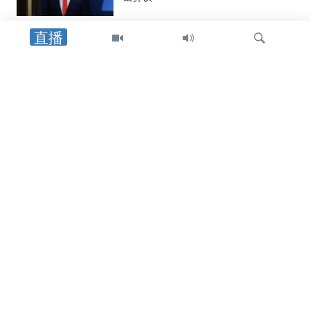
直播
中东
美国在认定巴格达航空公司对其运营进
行“重大调整”后，将其移除出制裁名单
检
印太
索
热浪席卷日本韩国，造成17人死亡
乌克兰局势
俄军弹道导弹袭击基辅地区导致17人丧
生，泽连斯基呼吁向乌克兰提供拦截器
关注我们