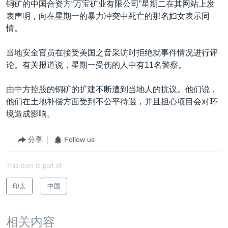
铜矿的中国合资方“万宝矿业有限公司”星期二在其网站上发
表声明，向在星期一的暴力冲突中死亡的那名妇女表示同
情。
当地安全官员在接受美国之音采访时拒绝就事件情况进行评
论。有关报道说，星期一受伤的人中有11名警察。
由中方控股的铜矿的扩建不断遭到当地人的抗议。他们说，
他们在土地补偿方面受到不公平待遇，并且担心项目会对环
境造成影响。
分享
Follow us
This item is part of
印太
中国
相关内容