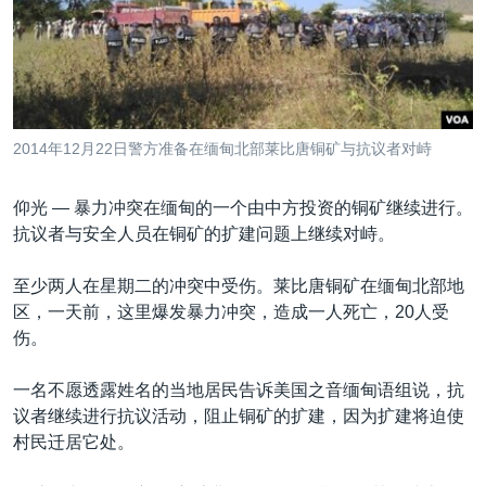
VOA视频
欧洲
科教·文娱·体健
白宫要闻
转
到
VOA今日焦点
非洲
军事
国会报道
检
中文广播
美洲
劳工
美中关系
索
全球议题
环境
美国建国250周年
关注我们
2014年12月22日警方准备在缅甸北部莱比唐铜矿与抗议者对峙
埃博拉疫情
美国之音专访
仰光 —
暴力冲突在缅甸的一个由中方投资的铜矿继续进行。
抗议者与安全人员在铜矿的扩建问题上继续对峙。
重要讲话与声明
台海两岸关系
至少两人在星期二的冲突中受伤。莱比唐铜矿在缅甸北部地
其他语言网站
区，一天前，这里爆发暴力冲突，造成一人死亡，20人受
南中国海争端
伤。
关注西藏
一名不愿透露姓名的当地居民告诉美国之音缅甸语组说，抗
关注新疆
议者继续进行抗议活动，阻止铜矿的扩建，因为扩建将迫使
GEN Z 看美国
村民迁居它处。