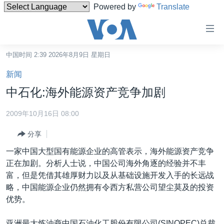
Powered by
Translate
无
障
碍
中国时间 2:39 2026年8月9日 星期日
主页
链
新闻
接
美国
中石化:海外能源资产竞争加剧
跳
中国
转
2009年10月16日 08:00
台湾
到
分享
内
港澳
容
一家中国大型国有能源企业的高管表示，海外能源资产竞争
国际
跳
正在加剧。分析人士说，中国公司海外角逐的经验并不丰
转
分类新闻
最新国际新闻
富，但是凭借其雄厚财力以及从基础设施开发入手的长远战
到
略，中国能源企业仍然拥有令西方私营公司望尘莫及的投资
美中关系
印太
经济·金融·贸易
导
优势。
航
热点专题
中东
人权·法律·宗教
跳
亚洲最大炼油商中国石油化工股份有限公司(SINOPEC)总裁