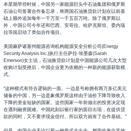
本星期早些时候，中国另一家能源巨头中石油集团和俄罗斯
石油公司签署合作备忘录，将两国石油换贷款计划在以前基
础上额外追加每年一千万至一千五百万吨。除了俄罗斯以
外，中国公司今年还和巴西、安哥拉、哈萨克斯坦、委内瑞
拉等国启动了类似合作项目。
美国麻萨诸塞州能源咨询机构能源安全分析公司(Energy
Security Analysis Inc.)执行主任萨拉·埃墨森(Sarah
Emerson)女士说，石油换贷款计划是中国能源公司几次大型
收购计划受挫后，中国企业更为依赖的一种新的能源获取模
式。
“这种模式有符合逻辑的一面。一边是号称拥有两万多亿美元
储备的中国，另一边是象俄罗斯这样由于油价下降导致收入
下降的资金短缺的国家。这些国家一年前做出的投资决定现
在遇到融资困难。中国此刻以银行家的面目出现，在提供贷
款的同时，又不要求现金偿付。所以双方就有了合作基础。”
但是，中国企业无论以那一种形式走出去，都面临来自其他