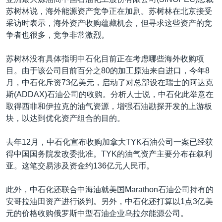
VOA视频
欧洲
科教·文娱·体健
白宫要闻
转
苏树林说，海外能源资产竞争正在加剧。苏树林在北京接受
到
VOA今日焦点
非洲
军事
国会报道
采访时表示，海外资产收购蕴藏机会，但寻求这些资产的竞
检
争者也很多，竞争非常激烈。
中文广播
美洲
劳工
美中关系
索
全球议题
环境
美国建国250周年
苏树林没有具体指明中石化目前正在考虑哪些海外收购项
关注我们
目。由于该公司目前百分之80的加工原油来自进口，今年8
埃博拉疫情
月，中石化斥资73亿美元，启动了对总部设在瑞士的阿达克
美国之音专访
斯(ADDAX)石油公司的收购。分析人士说，中石化此举意在
取得西非和伊拉克的油气资源，增强石油勘探开发的上游板
重要讲话与声明
块，以达到优化资产组合的目的。
台海两岸关系
其他语言网站
去年12月，中石化宣布收购加拿大TYK石油公司一案已经获
南中国海争端
得中国国务院发改委批准。TYK的油气资产主要分布在叙利
关注西藏
亚。这笔交易涉及资金约136亿元人民币。
关注新疆
此外，中石化还联合中海油就美国Marathon石油公司持有的
GEN Z 看美国
安哥拉油田资产进行谈判。另外，中石化还打算以1点3亿美
元的价格收购俄罗斯中型石油企业乌拉尔能源公司。