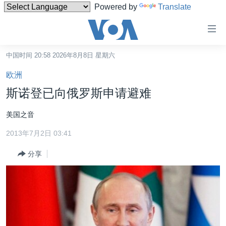
Powered by
Translate
无
障
碍
中国时间 20:58 2026年8月8日 星期六
主页
链
欧洲
接
美国
斯诺登已向俄罗斯申请避难
跳
中国
转
美国之音
台湾
到
2013年7月2日 03:41
内
港澳
容
分享
国际
跳
转
分类新闻
最新国际新闻
到
美中关系
印太
经济·金融·贸易
导
航
热点专题
中东
人权·法律·宗教
跳