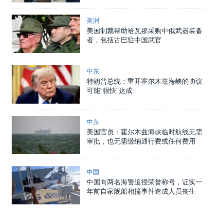
美洲
美国制裁帮助哈瓦那采购中俄武器装备
者，包括古巴驻中国武官
中东
特朗普总统：重开霍尔木兹海峡的协议
可能“很快”达成
中东
美国官员：霍尔木兹海峡临时航线无需
审批，也无需缴纳通行费或任何费用
中国
中国向两名海警追授荣誉称号，证实一
年前自家舰船相撞事件造成人员丧生