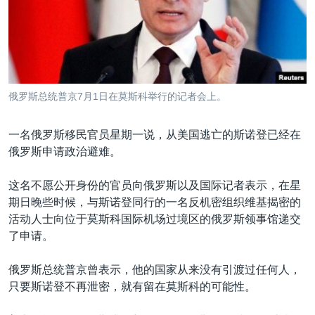
VOA视频
欧洲
科教·文娱·体健
白宫要闻
转
到
VOA今日焦点
非洲
军事
国会报道
检
中文广播
美洲
劳工
美中关系
索
全球议题
环境
美国建国250周年
关注我们
俄罗斯总统普京7月1日在莫斯科举行的记者会上。
埃博拉疫情
美国之音专访
一名俄罗斯移民官员星期一说，从美国逃亡的斯诺登已经在
俄罗斯申请政治避难。
重要讲话与声明
台海两岸关系
这名不愿公开身份的官员向俄罗斯以及国际记者表示，在星
其他语言网站
期日晚些时候，与斯诺登同行的一名反机密组织维基揭密的
南中国海争端
活动人士向位于莫斯科国际机场过境区的俄罗斯领事馆递交
关注西藏
了申请。
关注新疆
俄罗斯总统普京曾表示，他的国家从来没有引渡过任何人，
GEN Z 看美国
只要斯诺登不再泄密，就有留在莫斯科的可能性。