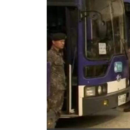
转
VOA今日焦点
非洲
军事
国会报道
到
检
中文广播
美洲
劳工
美中关系
索
全球议题
环境
美国建国250周年
埃博拉疫情
美国之音专访
重要讲话与声明
台海两岸关系
南中国海争端
关注西藏
关注新疆
GEN Z 看美国