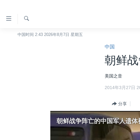
无
障
碍
检
中国时间 2:43 2026年8月7日 星期五
主页
索
链
中国
美国
接
朝鲜战
中国
跳
转
台湾
美国之音
到
港澳
内
2014年3月27日 20
容
国际
跳
分类新闻
分享
最新国际新闻
转
到
美中关系
印太
经济·金融·贸易
朝鲜战争阵亡的中国军人遗体
导
热点专题
中东
人权·法律·宗教
航
跳
VOA视频
欧洲
科教·文娱·体健
白宫要闻