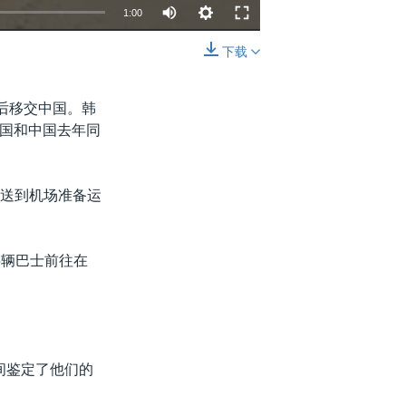
1:00
下载
嵌入
分享
后移交中国。韩
国和中国去年同
转送到机场准备运
5辆巴士前往在
间鉴定了他们的