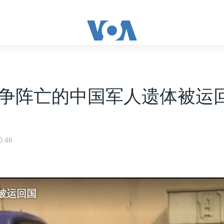
争阵亡的中国军人遗体被运
:46
被运回国