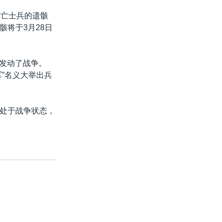
阵亡士兵的遗骸
将于3月28日
国发动了战争。
”名义大举出兵
处于战争状态，