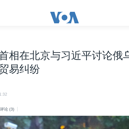
首相在北京与习近平讨论俄
贸易纠纷
:32
评论
(3)