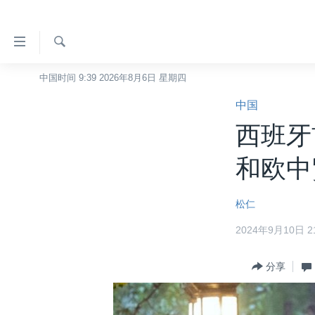
无
障
碍
检
中国时间 9:39 2026年8月6日 星期四
主页
索
链
中国
美国
接
西班牙
中国
跳
转
台湾
和欧中
到
港澳
内
松仁
容
国际
跳
2024年9月10日 21
分类新闻
最新国际新闻
转
到
美中关系
印太
经济·金融·贸易
分享
导
热点专题
中东
人权·法律·宗教
航
跳
VOA视频
欧洲
科教·文娱·体健
白宫要闻