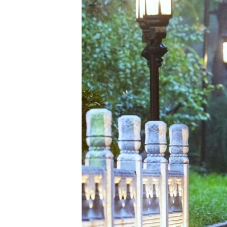
转
VOA今日焦点
非洲
军事
国会报道
到
检
中文广播
美洲
劳工
美中关系
索
全球议题
环境
美国建国250周年
埃博拉疫情
美国之音专访
重要讲话与声明
台海两岸关系
南中国海争端
关注西藏
关注新疆
GEN Z 看美国