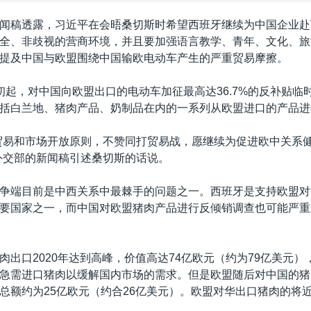
闻稿透露，习近平在会晤桑切斯时希望西班牙继续为中国企业赴
全、非歧视的营商环境，并且要加强语言教学、青年、文化、旅
提及中国与欧盟围绕中国输欧电动车产生的严重贸易摩擦。
初起，对中国向欧盟出口的电动车加征最高达36.7%的反补贴临
括白兰地、猪肉产品、奶制品在内的一系列从欧盟进口的产品进
贸易和市场开放原则，不赞同打贸易战，愿继续为促进欧中关系
外交部的新闻稿引述桑切斯的话说。
争端目前是中西关系中最棘手的问题之一。西班牙是支持欧盟对
要国家之一，而中国对欧盟猪肉产品进行反倾销调查也可能严重
肉出口2020年达到高峰，价值高达74亿欧元（约为79亿美元）
急需进口猪肉以缓解国内市场的需求。但是欧盟随后对中国的猪
总额约为25亿欧元（约合26亿美元）。欧盟对华出口猪肉的将