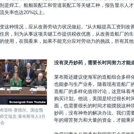
别是焊工、船舶装配工和管道装配工等关键工种，报告显示人才
流失率也达20%以上。
变这种情况，应从改善劳动力状况做起。“从大幅提高工资到改
住房，到为从事这项关键工作提供税收优惠，从改善造船厂的生
的使用，在我看来，如果不能充分应对劳动力的挑战，所有其他
。
没有灵丹妙药，需要长时间努力才能
莱布斯还建议使海军的造船组合多样
也能参与生产业务。随着现有造船厂
造船厂的多样化值得讨论，这意味着
购买计划。他说，美国是经过很长时
面，也需要很长的时间才能摆脱这种境
布雷特·赛德尔、国会预
妙药，没有神奇的解决办法。我们需
师艾瑞克·莱布斯等人3月
年的艰苦努力和大量的资金，才能乘风
证会