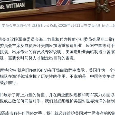
主席特伦特·凯利(Trent Kelly)2025年3月11日在委员会听证会上
国会众议院军事委员会海上力量和兵力投射小组委员会星期二举
委员会主席及成员呼吁美国应加速重振造船业，应对中国等对手
挑战。出席作证的官员及专家说明，美国造船业面临制造业萎缩
题，需要长时间努力才能走出目前的困境。
特伦特·凯利(Trent Kelly)在开场白致辞中表示，美国作为一
舰队在海洋领域发挥了历史性的作用。不幸的是，中国等竞争对
缓步前行。
对手)展示了海上力量的价值，并在商业舰队规模和海军实力方面
慑或击败任何同侪对手，我们就必须维护美国对世界海洋的控制
威慑或击败任何同侪对手，我们就必须维护美国对世界海洋的控制