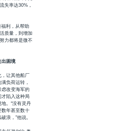
流失率达30%，
善福利，从帮助
活质量，到增加
努力都将是微不
走出困境
化，让其他船厂
的满负荷运转，
考虑改变海军的
间才陷入这种局
地。“没有灵丹
要数年甚至数十
破浪，”他说。