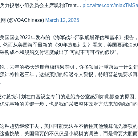
力投射小组委员会主席凯利(Trent…
pic.twitter.com/mlaxTMS
 (@VOAChinese)
March 12, 2025
美国国会2023年发布的《海军战斗部队舰艇评估和需求》报告
艇，然而从美国海军最新的《30年造舰计划》看来，美国要到205
采购成本和舰船交付速度做出了“可能不再可行的假设”。
说，去年的45天造船审核结果表明，许多项目严重落后于计划进
预计将推迟三年，这些预期的延迟令人警惕，特朗普总统要求再
。
我对总统计划在白宫设立专门的造船办公室感到如此振奋的原因
优先事项的关键一步，也是我们采取整体政府方法来加强我们的
。
这种趋势继续下去，美国可能无法在不牺牲其他预算优先事项的
这些挑战，美国需要的不仅仅是小规模的调整，而是需要大胆而