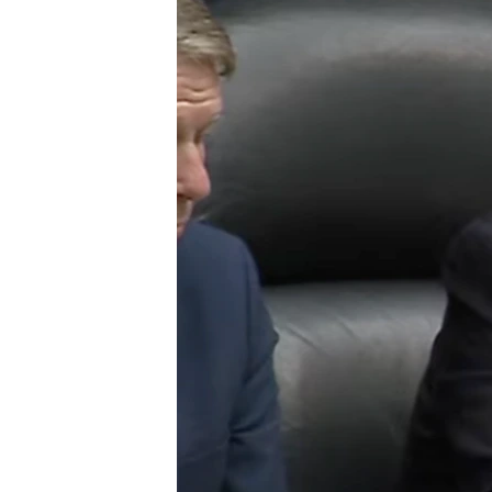
转
VOA今日焦点
非洲
军事
国会报道
到
检
中文广播
美洲
劳工
美中关系
索
全球议题
环境
美国建国250周年
埃博拉疫情
美国之音专访
重要讲话与声明
台海两岸关系
南中国海争端
关注西藏
关注新疆
GEN Z 看美国