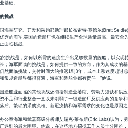
业基础。
的挑战
海军研究、开发和采购部助理部长布雷特·赛德尔(Brett Seidl
优秀的海军,美国的造船厂也在继续生产全球质量最高、最安全
正面临挑战。
临的挑战是，如何以所需的速度生产出足够数量的舰船，以实现
长；海军面临的挑战是，如何提供一致的方向，作为其成功的基
仍然面临挑战，交付时间大约推迟1到3年，成本上涨速度超过
和常规造船界都很普遍，海军和造船业都有责任，”他说。
国造船业面临的其他挑战还包括制造业萎缩、劳动力短缺和供应
资不足和行业整合一直以来削弱了一级造船厂及供应商的竞争和
落后。繁琐的采购流程、新冠疫情和海军需求的变化也是原因之
公室海军和武器高级分析师艾瑞克·莱布斯(Eric Labs)认为
厂遇到的最大困境。他说，在这些地方招揽工作人员十分困难，