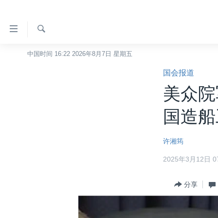
无
障
碍
检
中国时间 16:22 2026年8月7日 星期五
主页
索
链
国会报道
美国
接
美众院
中国
跳
转
台湾
国造船
到
港澳
内
许湘筠
容
国际
跳
2025年3月12日 07
分类新闻
最新国际新闻
转
到
美中关系
印太
经济·金融·贸易
分享
导
热点专题
中东
人权·法律·宗教
航
跳
VOA视频
欧洲
科教·文娱·体健
白宫要闻